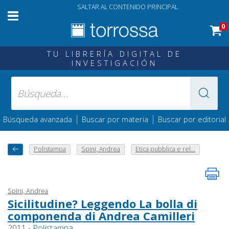
SALTAR AL CONTENIDO PRINCIPAL
0
TU LIBRERÍA DIGITAL DE
INVESTIGACIÓN
|
|
Búsqueda avanzada
Buscar por materia
Buscar por editorial
Polistampa
Spini, Andrea
Etica pubblica e rel...
Spini, Andrea
Sicilitudine? Leggendo La bolla di
componenda di Andrea Camilleri
2011 -
Polistampa