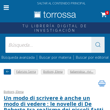
SALTAR AL CONTENIDO PRINCIPAL
0
TU LIBRERÍA DIGITAL DE
INVESTIGACIÓN
|
|
Búsqueda avanzada
Buscar por materia
Buscar por editorial
Fabrizio Serra
Bottoni, Elena
Italianistica : rivi...
Bottoni, Elena
Un modo di scrivere è anche un
modo di vedere : le novelle di De
Roberto tra realismo dei piccoli fatti,