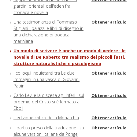
giardini orientali dell'eden fra
cronaca e novella
Una testimonianza di Tommaso
Obtener artículo
Stigliani : palazzi e libri di disegno in
una dichiarazione di poetica
mariniana
Un modo di scrivere è anche un modo di vedere : le
novelle di De Roberto tra realismo dei piccoli fatti,
strutture naturalistiche e psicologismo
I colloqui inquietanti tra Le due
Obtener artículo
immagini in una vasca di Giovanni
Papini
Carlo Levi e la discesa agli inferi : sul
Obtener artículo
proemio del Cristo si è fermato a
Eboli
L'edizione critica della Monarchia
Obtener artículo
Il partito preso della traduzione : su
Obtener artículo
alcune versioni italiane da Ponge