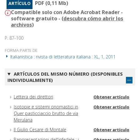
PDF (0,11 Mb)
ARTÍCULO
Compatible solo con Adobe Acrobat Reader -
software gratuito - (
descubra cómo abrir los
archivos
)
P. 87-100
FORMA PARTE DE
Italianistica : rivista di letteratura italiana : XL, 1, 2011
ARTÍCULOS DEL MISMO NÚMERO (DISPONIBLES
INDIVIDUALMENTE)
Lettera dei direttori
Obtener artículo
Isotopie e sistemi onomastici in
Obtener artículo
Quer pasticciaccio brutto de via
Merulana
Il Giulio Cesare di Montale
Obtener artículo
Rappresentazioni dell'infedele : i
Obtener artículo