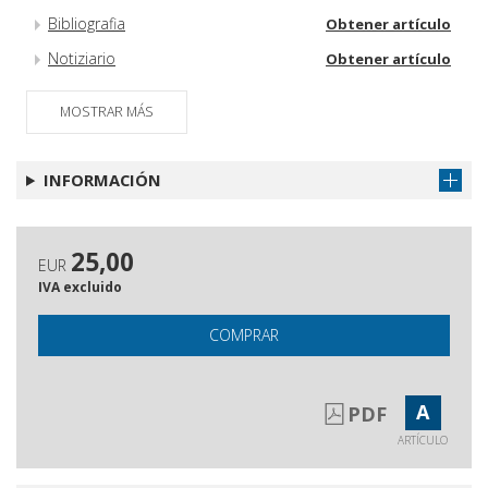
Bibliografia
Obtener artículo
Notiziario
Obtener artículo
Libri ricevuti
Obtener artículo
MOSTRAR MÁS
Norme redazionali della casa
Obtener artículo
editrice
INFORMACIÓN
25,00
EUR
IVA excluido
COMPRAR
A
PDF
ARTÍCULO