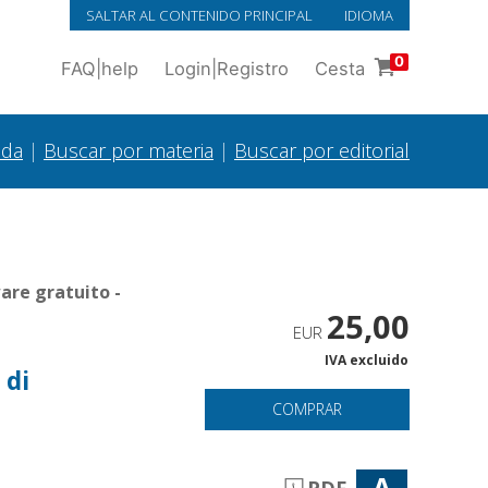
SALTAR AL CONTENIDO PRINCIPAL
IDIOMA
0
FAQ
|
help
Login
|
Registro
Cesta
ada
|
Buscar por materia
|
Buscar por editorial
are gratuito -
25,00
EUR
IVA excluido
 di
COMPRAR
A