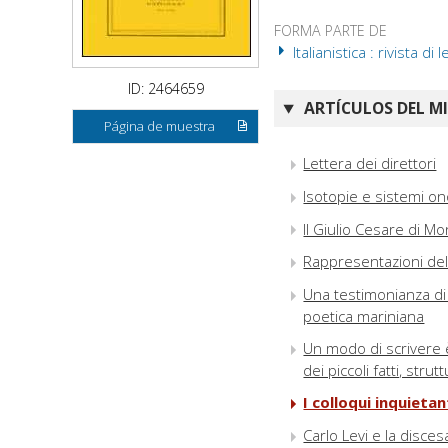
FORMA PARTE DE
Italianistica : rivista di
ID: 2464659
ARTÍCULOS DEL M
Página de muestra
Lettera dei direttori
Isotopie e sistemi on
Il Giulio Cesare di Mo
Rappresentazioni dell'
Una testimonianza di T
poetica mariniana
Un modo di scrivere 
dei piccoli fatti, str
I colloqui inquieta
Carlo Levi e la disces