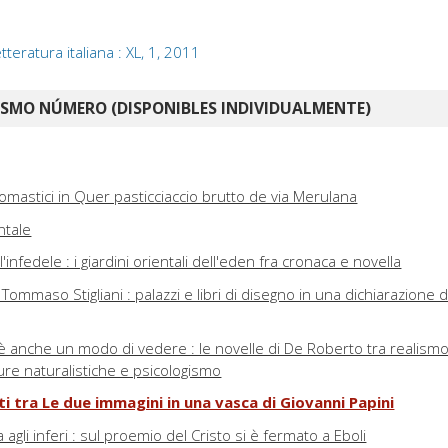
 letteratura italiana : XL, 1, 2011
ISMO NÚMERO (DISPONIBLES INDIVIDUALMENTE)
omastici in Quer pasticciaccio brutto de via Merulana
ntale
infedele : i giardini orientali dell'eden fra cronaca e novella
ommaso Stigliani : palazzi e libri di disegno in una dichiarazione d
è anche un modo di vedere : le novelle di De Roberto tra realism
utture naturalistiche e psicologismo
nti tra Le due immagini in una vasca di Giovanni Papini
a agli inferi : sul proemio del Cristo si è fermato a Eboli