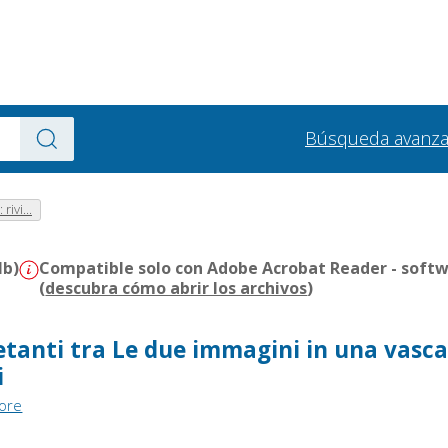
Búsqueda avanz
 rivi...
Mb)
Compatible solo con Adobe Acrobat Reader - softw
(
descubra cómo abrir los archivos
)
ietanti tra Le due immagini in una vasca
i
tore