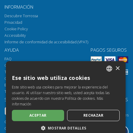
INFORMACIÓN
Descubre Torrossa
Privacidad
Cookie Policy
Accessibility
Informe de conformidad de accesibilidad (VPAT)
AYUDA
PAGOS SEGUROS
FAQ
Cómo abrir los archivos
×
Torrossa Reader
Ese sitio web utiliza cookies
Opciones de acceso
ITALIAN
Email:
helpdesk@torrossa.com
Este sitio web usa cookies para mejorar la experiencia del
SPANISH
Tel:
+39 055 5018800
usuario. Al utilizar nuestro sitio web, usted acepta todas las
cookies de acuerdo con nuestra Política de cookies.
Más
SÍGUENOS
NUESTROS RECURSOS
FRENCH
información
Torrossa Info
ENGLISH
Torrossa para Instituciones
ACEPTAR
RECHAZAR
GERMAN
Torrossa Open
Copyright 2000-2026
Library Services
MOSTRAR DETALLES
Casalini Libri