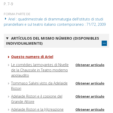
P. 7-9
FORMA PARTE DE
Ariel : quadrimestrale di drammaturgia dell'istituto di studi
pirandelliani e sul teatro italiano contemporaneo : 71/72, 2009
ARTÍCULOS DEL MISMO NÚMERO (DISPONIBLES
INDIVIDUALMENTE)
Questo numero di Ariel
Le comédies larmoyantes di Nivelle
Obtener artículo
de la Chaussée in Teatro moderno
applaudito
Tommaso Salvini visto da Adelaide
Obtener artículo
Ristori
Adelaide Ristori e il copione del
Obtener artículo
Grande Attore
Adelaide Ristori e la (ri)creazione
Obtener artículo