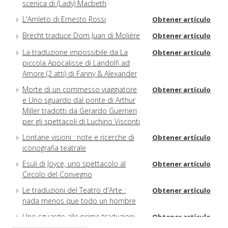
scenica di (Lady) Macbeth
L'Amleto di Ernesto Rossi
Obtener artículo
Brecht traduce Dom Juan di Molière
Obtener artículo
La traduzione impossibile da La
Obtener artículo
piccola Apocalisse di Landolfi ad
Amore (2 atti) di Fanny & Alexander
Morte di un commesso viaggiatore
Obtener artículo
e Uno sguardo dal ponte di Arthur
Miller tradotti da Gerardo Guerrieri
per gli spettacoli di Luchino Visconti
Lontane visioni : note e ricerche di
Obtener artículo
iconografia teatrale
Esuli di Joyce, uno spettacolo al
Obtener artículo
Circolo del Convegno
Le traduzioni del Teatro d'Arte :
Obtener artículo
nada menos que todo un hombre
Uno sguardo alle prime traduzioni
Obtener artículo
inglesi dell'opera pirandelliana