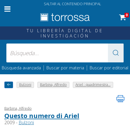
SALTAR AL CONTENIDO PRINCIPAL
0
TU LIBRERÍA DIGITAL DE
INVESTIGACIÓN
|
|
Búsqueda avanzada
Buscar por materia
Buscar por editorial
Bulzoni
Barbina, Alfredo
Ariel : quadrimestra...
Barbina, Alfredo
Questo numero di Ariel
2009 -
Bulzoni