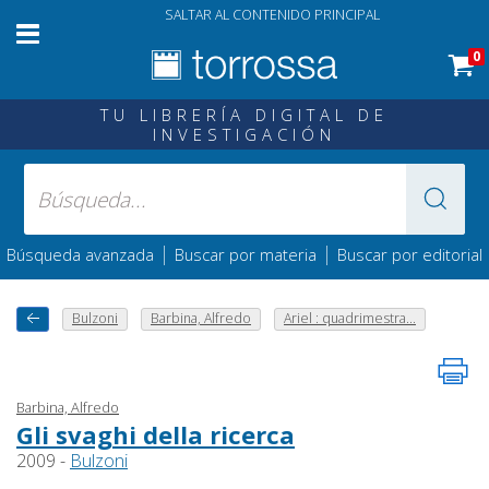
SALTAR AL CONTENIDO PRINCIPAL
0
TU LIBRERÍA DIGITAL DE
INVESTIGACIÓN
|
|
Búsqueda avanzada
Buscar por materia
Buscar por editorial
Bulzoni
Barbina, Alfredo
Ariel : quadrimestra...
Barbina, Alfredo
Gli svaghi della ricerca
2009 -
Bulzoni