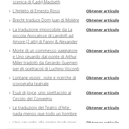
scenica di (Lady) Macbeth
L'Amleto di Ernesto Rossi
Obtener artículo
Brecht traduce Dom Juan di Molière
Obtener artículo
La traduzione impossibile da La
Obtener artículo
piccola Apocalisse di Landolfi ad
Amore (2 atti) di Fanny & Alexander
Morte di un commesso viaggiatore
Obtener artículo
e Uno sguardo dal ponte di Arthur
Miller tradotti da Gerardo Guerrieri
per gli spettacoli di Luchino Visconti
Lontane visioni : note e ricerche di
Obtener artículo
iconografia teatrale
Esuli di Joyce, uno spettacolo al
Obtener artículo
Circolo del Convegno
Le traduzioni del Teatro d'Arte :
Obtener artículo
nada menos que todo un hombre
Uno sguardo alle prime traduzioni
Obtener artículo
inglesi dell'opera pirandelliana