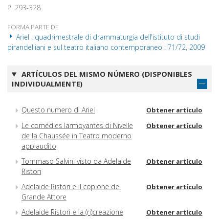
P. 293-328
FORMA PARTE DE
Ariel : quadrimestrale di drammaturgia dell'istituto di studi
pirandelliani e sul teatro italiano contemporaneo : 71/72, 2009
ARTÍCULOS DEL MISMO NÚMERO (DISPONIBLES
INDIVIDUALMENTE)
Questo numero di Ariel
Obtener artículo
Le comédies larmoyantes di Nivelle
Obtener artículo
de la Chaussée in Teatro moderno
applaudito
Tommaso Salvini visto da Adelaide
Obtener artículo
Ristori
Adelaide Ristori e il copione del
Obtener artículo
Grande Attore
Adelaide Ristori e la (ri)creazione
Obtener artículo