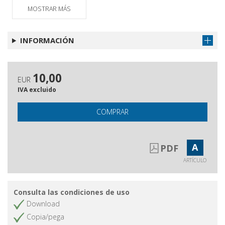
MOSTRAR MÁS
Gli svaghi della ricerca
Il Fondo Visconti presso la
Obtener artículo
INFORMACIÓN
Fondazione Istituto Gramsci
Una traduzione di Coriolano
Obtener artículo
La Milano di Talli, di Bertolazzi e di
Obtener artículo
10,00
EUR
Decio Guicciardi
IVA excluido
COMPRAR
A
PDF
ARTÍCULO
Consulta las condiciones de uso
Download
Copia/pega