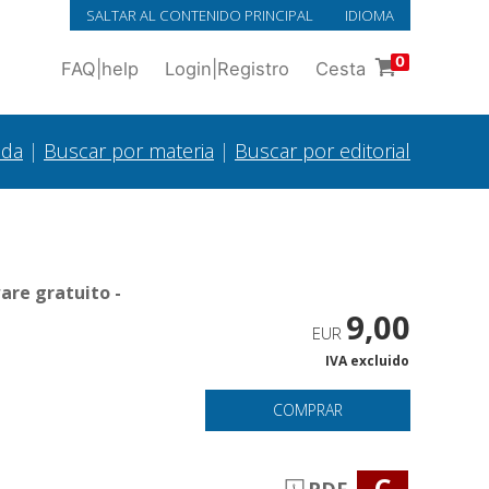
SALTAR AL CONTENIDO PRINCIPAL
IDIOMA
0
FAQ
|
help
Login
|
Registro
Cesta
ada
|
Buscar por materia
|
Buscar por editorial
are gratuito -
9,00
EUR
IVA excluido
COMPRAR
C