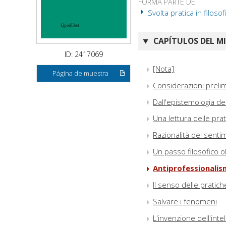
FORMA PARTE DE
Svolta pratica in filosof
CAPÍTULOS DEL M
ID: 2417069
[Nota]
Página de muestra
Considerazioni prelimi
Dall'epistemologia del
Una lettura delle prat
Razionalità del sentim
Un passo filosofico o
Antiprofessionalism
Il senso delle pratic
Salvare i fenomeni
L'invenzione dell'inte