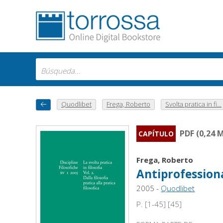
Quodlibet
Frega, Roberto
Svolta pratica in fi...
PDF (0,24 
CAPÍTULO
Frega, Roberto
Antiprofessiona
2005 -
Quodlibet
P. [1-45] [45]