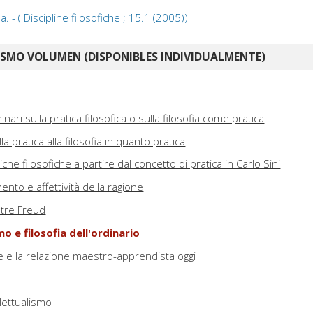
ia. - ( Discipline filosofiche ; 15.1 (2005))
ISMO VOLUMEN (DISPONIBLES INDIVIDUALMENTE)
nari sulla pratica filosofica o sulla filosofia come pratica
la pratica alla filosofia in quanto pratica
iche filosofiche a partire dal concetto di pratica in Carlo Sini
ento e affettività della ragione
ltre Freud
o e filosofia dell'ordinario
he e la relazione maestro-apprendista oggi
llettualismo