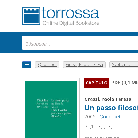
Quodlibet
Grassi, Paola Teresa
Svolta pratica in
PDF (0,1 M
CAPÍTULO
Grassi, Paola Teresa
Un passo filoso
2005 -
Quodlibet
P. [1-13] [13]