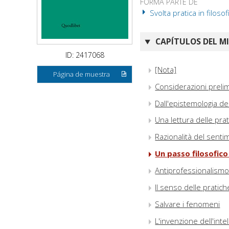
FORMA PARTE DE
Svolta pratica in filosof
CAPÍTULOS DEL M
ID: 2417068
[Nota]
Página de muestra
Considerazioni prelimi
Dall'epistemologia del
Una lettura delle prat
Razionalità del sentim
Un passo filosofico
Antiprofessionalismo e
Il senso delle pratic
Salvare i fenomeni
L'invenzione dell'inte