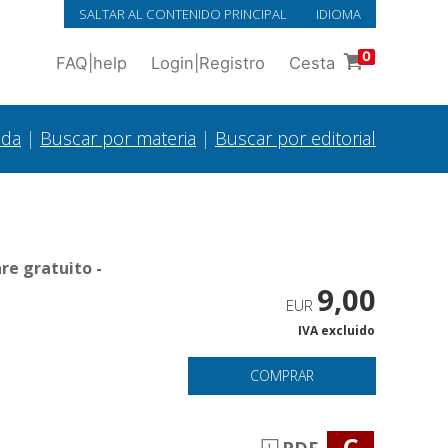
SALTAR AL CONTENIDO PRINCIPAL
IDIOMA
0
FAQ
|
help
Login
|
Registro
Cesta
ada
|
Buscar por materia
|
Buscar por editorial
re gratuito -
9,00
EUR
IVA excluido
COMPRAR
C