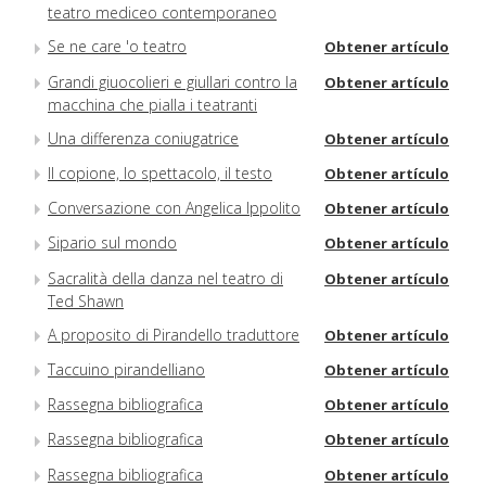
teatro mediceo contemporaneo
Se ne care 'o teatro
Obtener artículo
Grandi giuocolieri e giullari contro la
Obtener artículo
macchina che pialla i teatranti
Una differenza coniugatrice
Obtener artículo
Il copione, lo spettacolo, il testo
Obtener artículo
Conversazione con Angelica Ippolito
Obtener artículo
Sipario sul mondo
Obtener artículo
Sacralità della danza nel teatro di
Obtener artículo
Ted Shawn
A proposito di Pirandello traduttore
Obtener artículo
Taccuino pirandelliano
Obtener artículo
Rassegna bibliografica
Obtener artículo
Rassegna bibliografica
Obtener artículo
Rassegna bibliografica
Obtener artículo