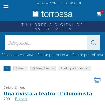
SALTAR AL CONTENIDO PRINCIPAL
0
TU LIBRERÍA DIGITAL DE
INVESTIGACIÓN
|
|
Búsqueda avanzada
Buscar por materia
Buscar por editorial
Bulzoni
Cigliana, Simona
Ariel : quadrimestra...
Cigliana, Simona
Una rivista a teatro : L'illuminista
2001 -
Bulzoni