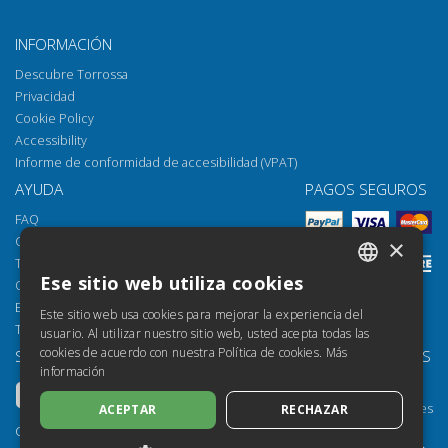
INFORMACIÓN
Descubre Torrossa
Privacidad
Cookie Policy
Accessibility
Informe de conformidad de accesibilidad (VPAT)
AYUDA
PAGOS SEGUROS
FAQ
Cómo abrir los archivos
×
Torrossa Reader
Ese sitio web utiliza cookies
Opciones de acceso
ITALIAN
Email:
helpdesk@torrossa.com
Este sitio web usa cookies para mejorar la experiencia del
SPANISH
Tel:
+39 055 5018800
usuario. Al utilizar nuestro sitio web, usted acepta todas las
cookies de acuerdo con nuestra Política de cookies.
Más
SÍGUENOS
NUESTROS RECURSOS
FRENCH
información
Torrossa Info
ENGLISH
Torrossa para Instituciones
ACEPTAR
RECHAZAR
GERMAN
Torrossa Open
Copyright 2000-2026