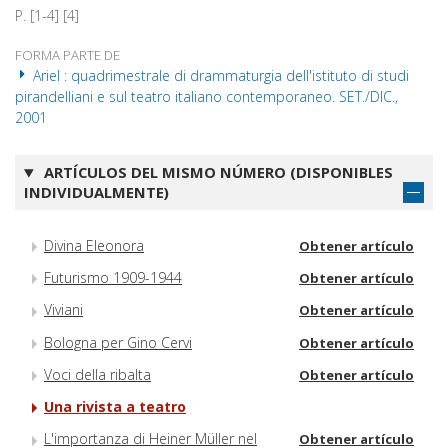
P. [1-4] [4]
FORMA PARTE DE
Ariel : quadrimestrale di drammaturgia dell'istituto di studi
pirandelliani e sul teatro italiano contemporaneo. SET./DIC.,
2001
ARTÍCULOS DEL MISMO NÚMERO (DISPONIBLES
INDIVIDUALMENTE)
Divina Eleonora
Obtener artículo
Futurismo 1909-1944
Obtener artículo
Viviani
Obtener artículo
Bologna per Gino Cervi
Obtener artículo
Voci della ribalta
Obtener artículo
Una rivista a teatro
L'importanza di Heiner Müller nel
Obtener artículo