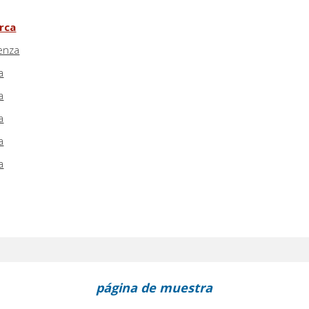
erca
renza
a
a
a
a
a
página de muestra