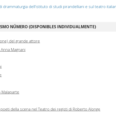
i drammaturgia dell'istituto di studi pirandelliani e sul teatro ita
ISMO NÚMERO (DISPONIBLES INDIVIDUALMENTE)
ione) del grande attore
er Anna Magnani
i
e
o Malaparte
 poeti della scena nel Teatro dei registi di Roberto Alonge