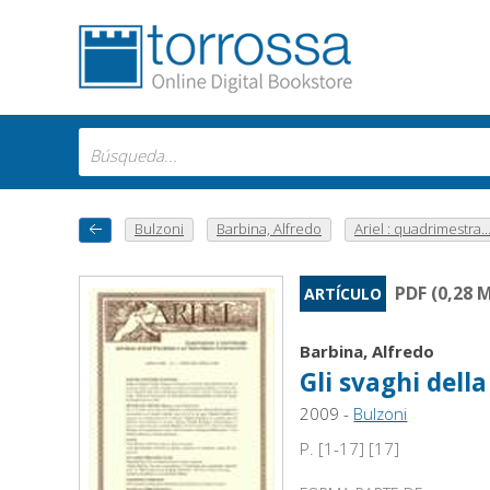
Bulzoni
Barbina, Alfredo
Ariel : quadrimestra..
PDF (0,28 
ARTÍCULO
Barbina, Alfredo
Gli svaghi della
2009 -
Bulzoni
P. [1-17] [17]