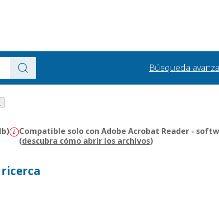
Búsqueda avanz
.
Mb)
Compatible solo con Adobe Acrobat Reader - softw
(
descubra cómo abrir los archivos
)
 ricerca