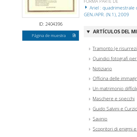
FORMA PARTE DE
Ariel : quadrimestrale d
GEN./APR. (N.1), 2009
ID: 2404396
ARTÍCULOS DEL M
Página de muestra
Tramonto (e risurrez
Quindici fotografi p
Notiziario
Officina delle immagin
Un matrimonio difficil
Maschere e specchi
Guido Salvini e Curzi
Savinio
Scopritori di enigmi e