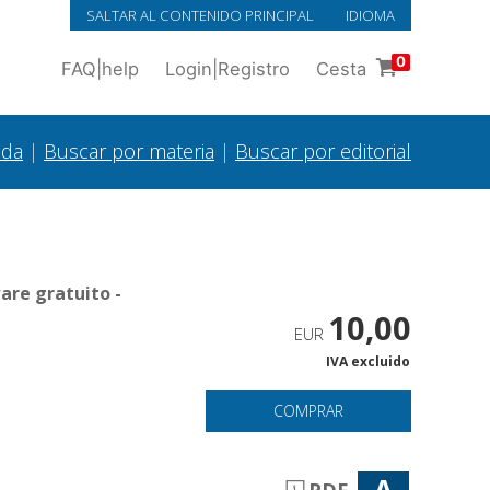
SALTAR AL CONTENIDO PRINCIPAL
IDIOMA
0
FAQ
|
help
Login
|
Registro
Cesta
ada
|
Buscar por materia
|
Buscar por editorial
are gratuito -
10,00
EUR
IVA excluido
COMPRAR
A