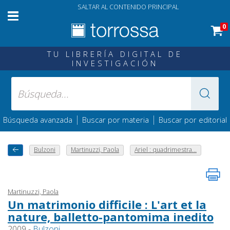
SALTAR AL CONTENIDO PRINCIPAL
0
TU LIBRERÍA DIGITAL DE
INVESTIGACIÓN
|
|
Búsqueda avanzada
Buscar por materia
Buscar por editorial
Bulzoni
Martinuzzi, Paola
Ariel : quadrimestra...
Martinuzzi, Paola
Un matrimonio difficile : L'art et la
nature, balletto-pantomima inedito
2009 -
Bulzoni