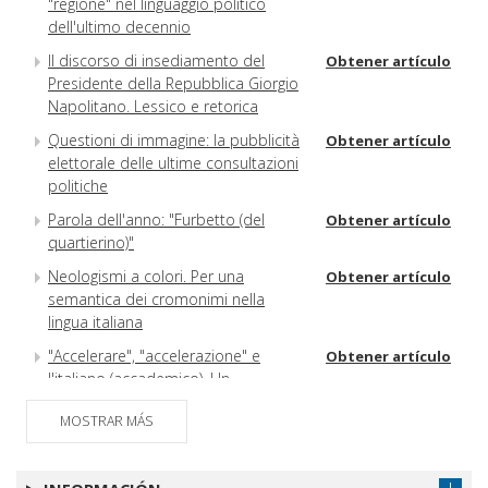
"regione" nel linguaggio politico
dell'ultimo decennio
Il discorso di insediamento del
Obtener artículo
Presidente della Repubblica Giorgio
Napolitano. Lessico e retorica
Questioni di immagine: la pubblicità
Obtener artículo
elettorale delle ultime consultazioni
politiche
Parola dell'anno: "Furbetto (del
Obtener artículo
quartierino)"
Neologismi a colori. Per una
Obtener artículo
semantica dei cromonimi nella
lingua italiana
"Accelerare", "accelerazione" e
Obtener artículo
l'italiano (accademico). Un
"dramma" in quattro atti. Con l'inizio
MOSTRAR MÁS
di un secondo
Risposte ai lettori di Rita Fresu e
Obtener artículo
Silverio Novelli