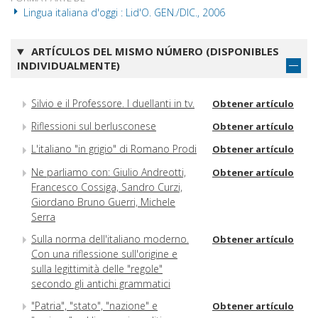
Lingua italiana d'oggi : Lid'O. GEN./DIC., 2006
ARTÍCULOS DEL MISMO NÚMERO (DISPONIBLES
INDIVIDUALMENTE)
Silvio e il Professore. I duellanti in tv.
Obtener artículo
Riflessioni sul berlusconese
Obtener artículo
L'italiano "in grigio" di Romano Prodi
Obtener artículo
Ne parliamo con: Giulio Andreotti,
Obtener artículo
Francesco Cossiga, Sandro Curzi,
Giordano Bruno Guerri, Michele
Serra
Sulla norma dell'italiano moderno.
Obtener artículo
Con una riflessione sull'origine e
sulla legittimità delle "regole"
secondo gli antichi grammatici
"Patria", "stato", "nazione" e
Obtener artículo