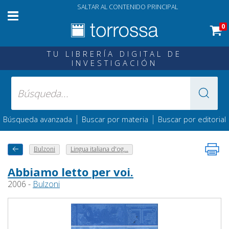
SALTAR AL CONTENIDO PRINCIPAL
0
TU LIBRERÍA DIGITAL DE
INVESTIGACIÓN
|
|
Búsqueda avanzada
Buscar por materia
Buscar por editorial
Bulzoni
Lingua italiana d'og...
Abbiamo letto per voi.
2006 -
Bulzoni