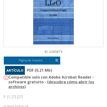
ID: 2245873
Página de muestra
PDF (0,21 Mb)
ARTÍCULO
Compatible solo con Adobe Acrobat Reader -
software gratuito - (
descubra cómo abrir los
archivos
)
P. [1-27] [27]
FORMA PARTE DE