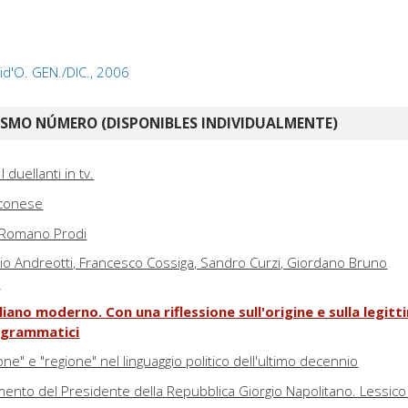
 Lid'O. GEN./DIC., 2006
ISMO NÚMERO (DISPONIBLES INDIVIDUALMENTE)
I duellanti in tv.
sconese
 di Romano Prodi
lio Andreotti, Francesco Cossiga, Sandro Curzi, Giordano Bruno
a
liano moderno. Con una riflessione sull'origine e sulla legitt
i grammatici
zione" e "regione" nel linguaggio politico dell'ultimo decennio
amento del Presidente della Repubblica Giorgio Napolitano. Lessico