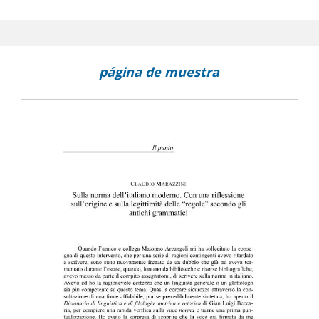
parlato radiofonico italiano e inglese a confronto
.
página de muestra