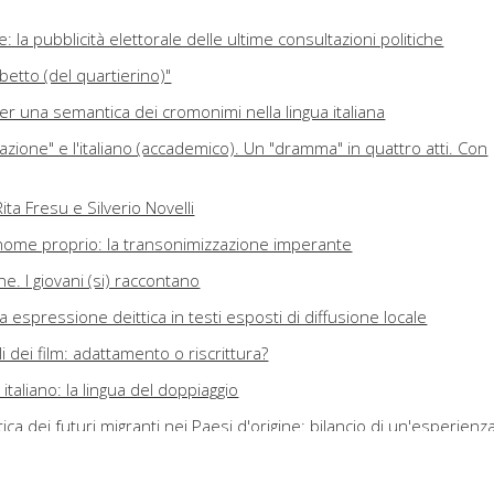
 la pubblicità elettorale delle ultime consultazioni politiche
betto (del quartierino)"
Per una semantica dei cromonimi nella lingua italiana
razione" e l'italiano (accademico). Un "dramma" in quattro atti. Con
Rita Fresu e Silverio Novelli
nome proprio: la transonimizzazione imperante
e. I giovani (si) raccontano
 espressione deittica in testi esposti di diffusione locale
li dei film: adattamento o riscrittura?
 italiano: la lingua del doppiaggio
ica dei futuri migranti nei Paesi d'origine: bilancio di un'esperienz
taliano nelle università spagnole