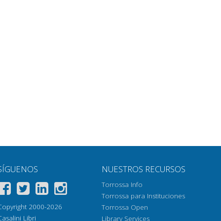
SÍGUENOS
NUESTROS RECURSOS
Torrossa Info
Torrossa para Instituciones
Copyright 2000-2026
Torrossa Open
Casalini Libri
Library Services