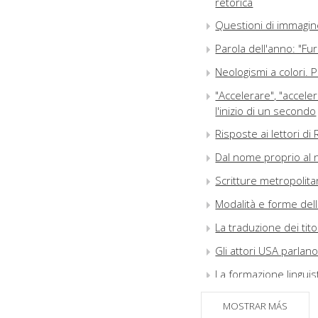
retorica
Questioni di immagine:
Parola dell'anno: "Fur
Neologismi a colori. 
"Accelerare", "accele
l'inizio di un secondo
Risposte ai lettori di 
Dal nome proprio al 
Scritture metropolitan
Modalità e forme della
La traduzione dei tito
Gli attori USA parlano
La formazione linguist
L'insegnamento dell'i
MOSTRAR MÁS