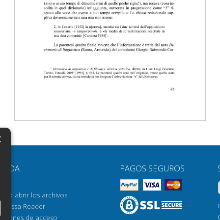
×
N
YUDA
PAGOS SEGUROS
H
AQ
H
ómo abrir los archivos
orrossa Reader
H
pciones de acceso