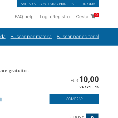
SALTAR AL CONTENIDO PRINCIPAL
IDIOMA
0
FAQ
|
help
Login
|
Registro
Cesta
ada
|
Buscar por materia
|
Buscar por editorial
are gratuito -
10,00
EUR
IVA excluido
i
COMPRAR
A