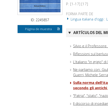
P. [1-17] [17]
FORMA PARTE DE
Lingua italiana d'oggi :
ID: 2245857
Página de muestra
ARTÍCULOS DEL M
Silvio e il Professore. 
Riflessioni sul berlu
L'italiano "in grigio"
Ne parliamo con: Giu
Guerri, Michele Serr
Sulla norma dell'ita
secondo gli antich
"Patria", "stato", "na
Il discorso di insedi