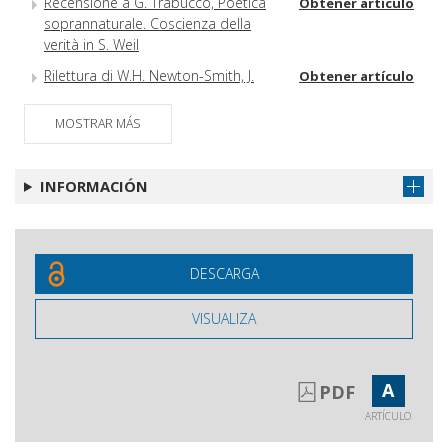
Recensione a G. Trabucco, Poetica
Obtener artículo
soprannaturale. Coscienza della
verità in S. Weil
Rilettura di W.H. Newton-Smith, J.
Obtener artículo
Tianji, Popper in Cina
MOSTRAR MÁS
Siti per filosofi e affini
Obtener artículo
Abstract e dati biografici
Obtener artículo
INFORMACIÓN
Indici precedenti
Obtener artículo
Kykéion
Obtener artículo
DESCARGA
VISUALIZA
A
PDF
ARTÍCULO