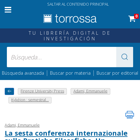
SALTAR AL CONTENIDO PRINCIPAL
0
TU LIBRERÍA DIGITAL DE
INVESTIGACIÓN
|
|
Búsqueda avanzada
Buscar por materia
Buscar por editorial
Firenze University Press
Adami, Emmanuele
Kykéion : semestral...
Adami, Emmanuele
La sesta conferenza internazionale