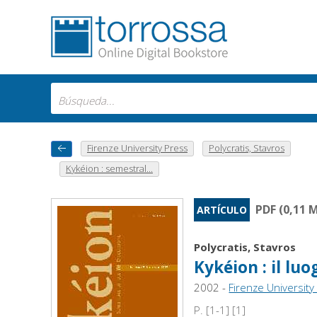
Firenze University Press
Polycratis, Stavros
Kykéion : semestral...
PDF (0,11 
ARTÍCULO
Polycratis, Stavros
Kykéion : il lu
2002 -
Firenze University
P. [1-1] [1]