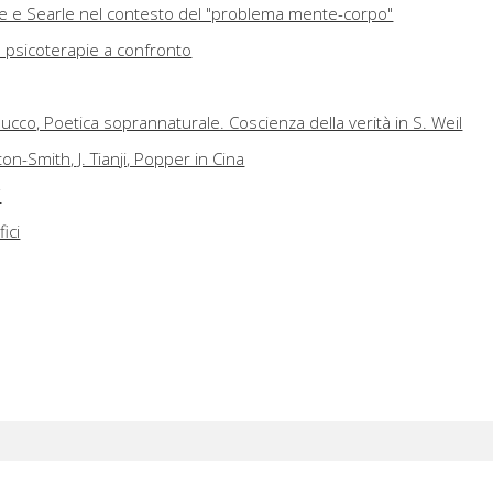
ose e Searle nel contesto del "problema mente-corpo"
 psicoterapie a confronto
cco, Poetica soprannaturale. Coscienza della verità in S. Weil
on-Smith, J. Tianji, Popper in Cina
i
ici