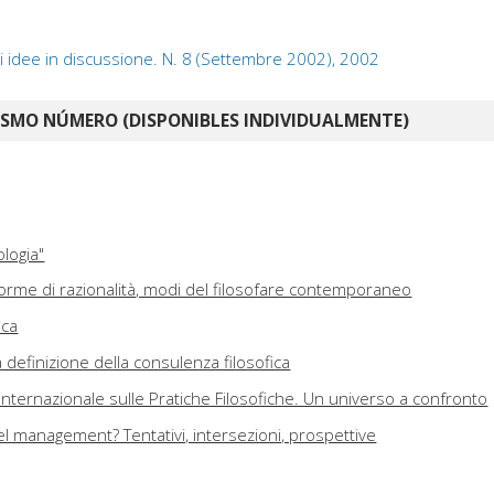
i idee in discussione. N. 8 (Settembre 2002), 2002
ISMO NÚMERO (DISPONIBLES INDIVIDUALMENTE)
ologia"
 forme di razionalità, modi del filosofare contemporaneo
ica
definizione della consulenza filosofica
nternazionale sulle Pratiche Filosofiche. Un universo a confronto
del management? Tentativi, intersezioni, prospettive