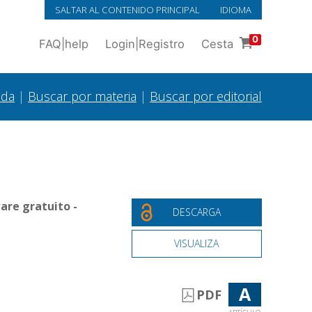
SALTAR AL CONTENIDO PRINCIPAL
IDIOMA
0
FAQ
|
help
Login
|
Registro
Cesta
ada
|
Buscar por materia
|
Buscar por editorial
are gratuito -
DESCARGA
VISUALIZA
A
PDF