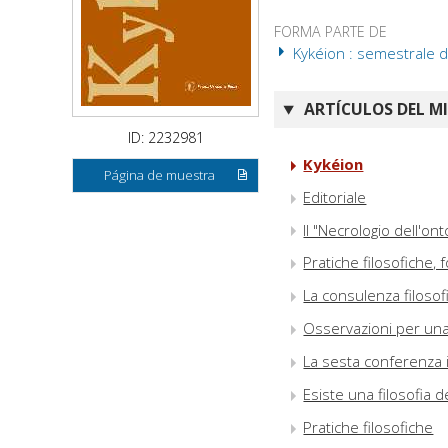
FORMA PARTE DE
Kykéion : semestrale d
ARTÍCULOS DEL M
ID: 2232981
Kykéion
Página de muestra
Editoriale
Il "Necrologio dell'ont
Pratiche filosofiche,
La consulenza filosof
Osservazioni per una 
La sesta conferenza i
Esiste una filosofia 
Pratiche filosofiche