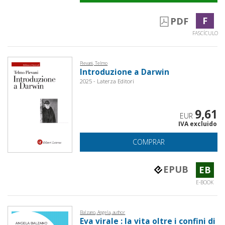
F
PDF
FASCÍCULO
Pievani, Telmo
Introduzione a Darwin
2025 - Laterza Editori
9,61
EUR
IVA excluido
COMPRAR
EPUB
EB
E-BOOK
Balzano, Angela, author
Eva virale : la vita oltre i confini di