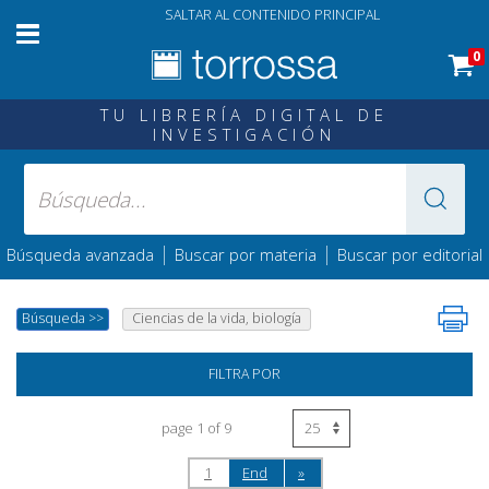
SALTAR AL CONTENIDO PRINCIPAL
0
TU LIBRERÍA DIGITAL DE
INVESTIGACIÓN
|
|
Búsqueda avanzada
Buscar por materia
Buscar por editorial
Búsqueda
>>
Ciencias de la vida, biología
FILTRA POR
page 1 of 9
1
End
»