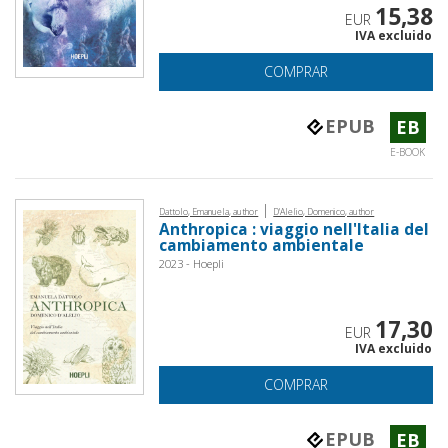
15,38
EUR
IVA excluido
COMPRAR
EPUB
EB
E-BOOK
|
Dattolo, Emanuela, author
D'Alelio, Domenico, author
Anthropica : viaggio nell'Italia del
cambiamento ambientale
2023 - Hoepli
17,30
EUR
IVA excluido
COMPRAR
EPUB
EB