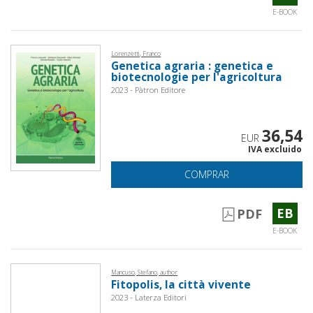
E-BOOK
Lorenzetti, Franco
Genetica agraria : genetica e
biotecnologie per l'agricoltura
2023 - Pàtron Editore
36,54
EUR
IVA excluido
COMPRAR
EB
PDF
E-BOOK
Mancuso, Stefano, author
Fitopolis, la città vivente
2023 - Laterza Editori