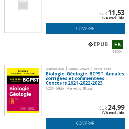
11,53
EUR
IVA excluido
COMPRAR
EPUB
EB
E-BOOK
|
|
Courgeon, Lucas
Mokhtari, Marwane
Dehem, Antoine
Biologie. Géologie. BCPST. Annales
corrigées et commentées :
Concours 2021-2022-2023
2023 - Édition Marketing Ellipses
24,99
EUR
IVA excluido
COMPRAR