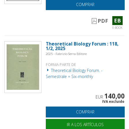
COMPRAR
EB
PDF
E-BOOK
Theoretical Biology Forum : 118,
1/2, 2025
2025 - Fabrizio Serra Editore
FORMA PARTE DE
Theoretical Biology Forum. -
Semestrale = Six-monthly
140,00
EUR
IVA excluido
COMPRAR
IR A LOS ARTÍCULOS