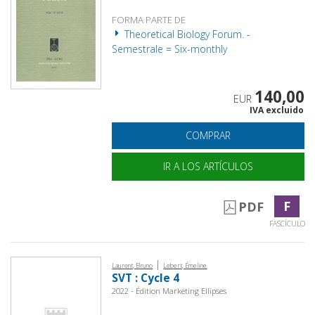
FORMA PARTE DE
Theoretical Biology Forum. -
Semestrale = Six-monthly
140,00
EUR
IVA excluido
COMPRAR
IR A LOS ARTÍCULOS
F
PDF
FASCÍCULO
|
Laurent, Bruno
Lebert, Émeline
SVT : Cycle 4
2022 - Édition Marketing Ellipses