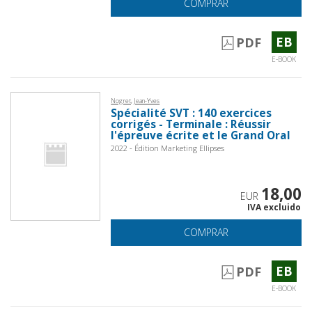
COMPRAR
EB
PDF
E-BOOK
Nogret, Jean-Yves
Spécialité SVT : 140 exercices
corrigés - Terminale : Réussir
l'épreuve écrite et le Grand Oral
2022 - Édition Marketing Ellipses
18,00
EUR
IVA excluido
COMPRAR
EB
PDF
E-BOOK