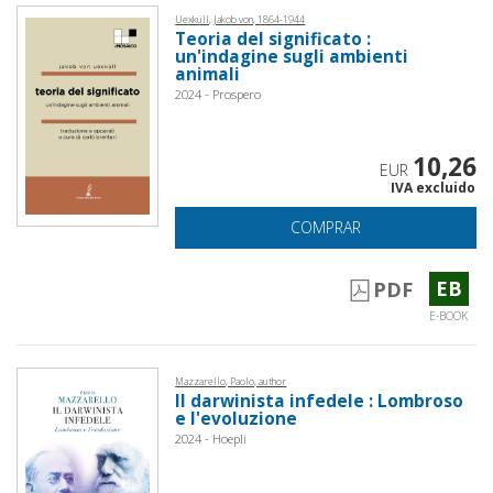
Uexküll, Jakob von, 1864-1944
Teoria del significato :
un'indagine sugli ambienti
animali
2024 - Prospero
10,26
EUR
IVA excluido
COMPRAR
EB
PDF
E-BOOK
Mazzarello, Paolo, author
Il darwinista infedele : Lombroso
e l'evoluzione
2024 - Hoepli