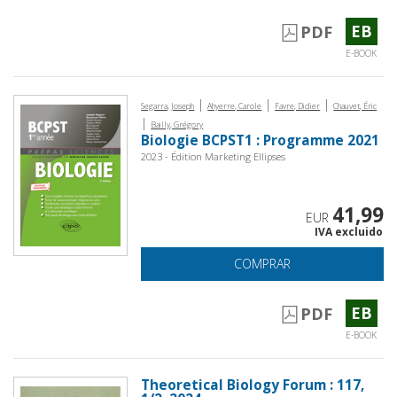
EB
PDF
E-BOOK
|
|
|
Segarra, Joseph
Ahyerre, Carole
Favre, Didier
Chauvet, Éric
|
Bailly, Grégory
Biologie BCPST1 : Programme 2021
2023 - Édition Marketing Ellipses
41,99
EUR
IVA excluido
COMPRAR
EB
PDF
E-BOOK
Theoretical Biology Forum : 117,