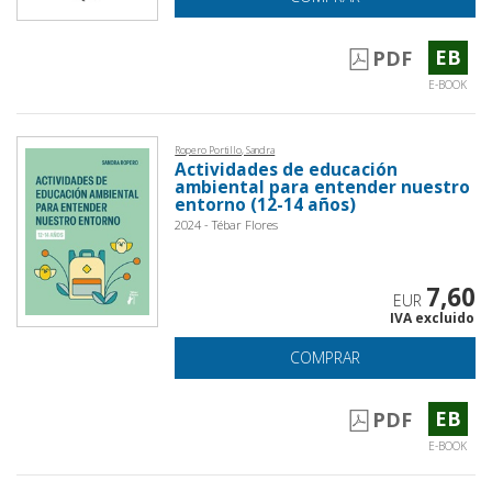
EB
PDF
E-BOOK
Ropero Portillo, Sandra
Actividades de educación
ambiental para entender nuestro
entorno (12-14 años)
2024 - Tébar Flores
7,60
EUR
IVA excluido
COMPRAR
EB
PDF
E-BOOK