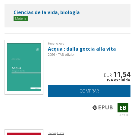
Ciencias de la vida, biología
Materia
Murello, Anna
Acqua : dalla goccia alla vita
2026 - TAB edizioni
11,54
EUR
IVA excluido
COMPRAR
EPUB
EB
E-BOOK
Soldati, Gianni