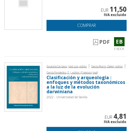
11,50
EUR
IVA excluido
COMPRAR
EB
PDF
E-BOOK
|
|
Escacena Carrasco, José Luis, editor
García Rivero, Daniel, editor
García Fernández, F. J. editor. (Francisco José)
Clasificación y arqueología :
enfoques y métodos taxonómicos
a la luz de la evolución
darwiniana
2022 - Universidad de Sevilla
4,81
EUR
IVA excluido