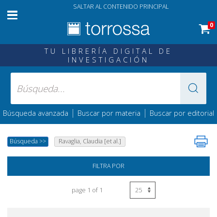
SALTAR AL CONTENIDO PRINCIPAL
0
TU LIBRERÍA DIGITAL DE
INVESTIGACIÓN
|
|
Búsqueda avanzada
Buscar por materia
Buscar por editorial
Búsqueda
>>
Ravaglia, Claudia [et al.]
FILTRA POR
page 1 of 1