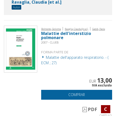
Ravaglia, Claudia [et al.]
Autor
|
|
Belmonte, Gelorma
Ravaglia, Claudia [et al.].
Gaddi, Paola
Malattie dell'interstizio
polmonare
2007 - CLUEB
FORMA PARTE DE
Malattie dell'apparato respiratorio. - (
ECM ; 27)
13,00
EUR
IVA excluido
COMPRAR
C
PDF
CAPÍTULO