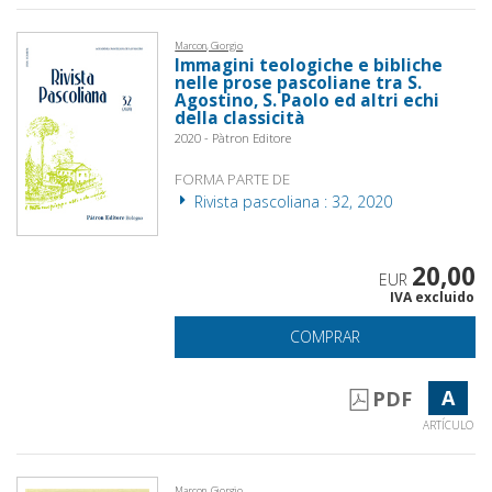
Marcon, Giorgio
Immagini teologiche e bibliche
nelle prose pascoliane tra S.
Agostino, S. Paolo ed altri echi
della classicità
2020 - Pàtron Editore
FORMA PARTE DE
Rivista pascoliana : 32, 2020
20,00
EUR
IVA excluido
COMPRAR
A
PDF
ARTÍCULO
Marcon, Giorgio