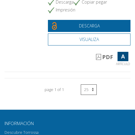
Descarga
Copiar pegar
Impresión
DESCARGA
VISUALIZA
A
PDF
ARTÍCULO
page 1 of 1
INFORMACIÓN
Descubre Torrossa