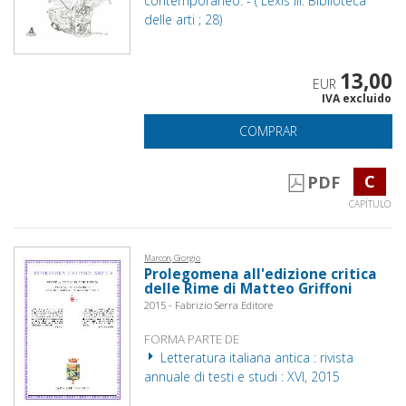
contemporaneo. - ( Lexis III. Biblioteca
delle arti ; 28)
13,00
EUR
IVA excluido
COMPRAR
C
PDF
CAPÍTULO
Marcon, Giorgio
Prolegomena all'edizione critica
delle Rime di Matteo Griffoni
2015 - Fabrizio Serra Editore
FORMA PARTE DE
Letteratura italiana antica : rivista
annuale di testi e studi : XVI, 2015