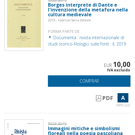
Borges interprete di Dante e
l'invenzione della metafora nella
cultura medievale
2019 - Fabrizio Serra Editore
FORMA PARTE DE
Documenta : rivista internazionale di
studi storico-filologici sulle fonti : II, 2019
10,00
EUR
IVA excluido
COMPRAR
A
PDF
ARTÍCULO
Marcon, Giorgio
Immagini mitiche e simbolismi
floreali nella poesia pascoliana