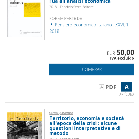
Fuà all'analisi economica
2018 - Fabrizio Serra Editore
FORMA PARTE DE
Pensiero economico italiano : XXVI, 1,
2018
50,00
EUR
IVA excluido
COMPRAR
A
PDF
ARTÍCULO
Garofoli, Gioacchino
Territorio, economia e società
all'epoca della crisi : alcune
questioni interpretative e di
metodo
2017 - Franco Angeli