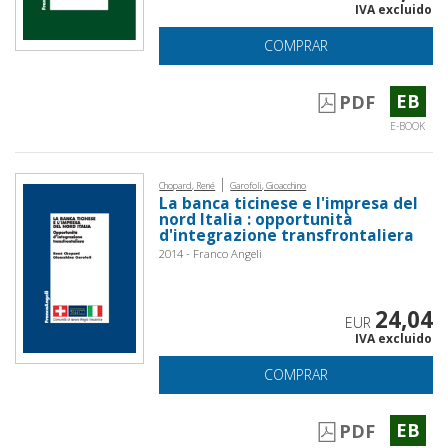
IVA excluido
COMPRAR
EB
PDF
E-BOOK
|
Chopard, René
Garofoli, Gioacchino
La banca ticinese e l'impresa del
nord Italia : opportunità
d'integrazione transfrontaliera
2014 - Franco Angeli
24,04
EUR
IVA excluido
COMPRAR
EB
PDF