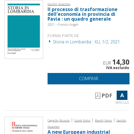
Garofoli, Gioacchino
Il processo di trasformazione
dell'economia in provincia di
Pavia : un quadro generale
2021 - Franco Angeli
FORMA PARTE DE
Storia in Lombardia : XLI, 1/2, 2021
14,30
EUR
IVA excluido
COMPRAR
A
PDF
ARTÍCULO
|
|
|
Cappellin, Riccardo
Ciciotti, Enrico
Marelli, Enrico
Garofoli,
Gioacchino
A new European industrial