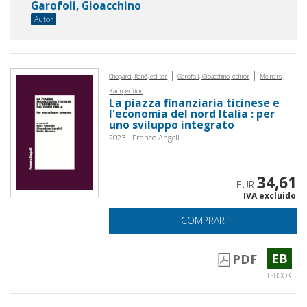
Garofoli, Gioacchino
Autor
|
|
Chopard, René, editor
Garofoli, Gioacchino, editor
Meiners,
Karin, editor
La piazza finanziaria ticinese e
l'economia del nord Italia : per
uno sviluppo integrato
2023 - Franco Angeli
34,61
EUR
IVA excluido
COMPRAR
EB
PDF
E-BOOK