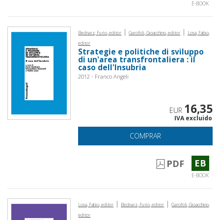
E-BOOK
|
|
Bednarz, Furio, editor
Garofoli, Gioacchino, editor
Losa, Fabio,
editor
Strategie e politiche di sviluppo
di un'area transfrontaliera : il
caso dell'Insubria
2012 - Franco Angeli
16,35
EUR
IVA excluido
COMPRAR
EB
PDF
E-BOOK
|
|
Losa, Fabio, editor
Bednarz, Furio, editor
Garofoli, Gioacchino,
editor