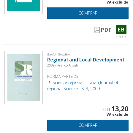
IVA excluido
COMPRAR
EB
PDF
E-BOOK
Garofoli, Gioacchino
Regional and Local Development
2009 - Franco Angeli
FORMA PARTE DE
Scienze regionali : Italian Journal of
regional Science : 8, 3, 2009
13,20
EUR
IVA excluido
COMPRAR