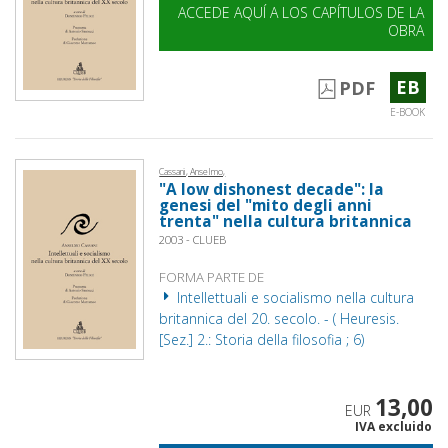
ACCEDE AQUÍ A LOS CAPÍTULOS DE LA
OBRA
EB
PDF
E-BOOK
Cassani, Anselmo,
"A low dishonest decade": la
genesi del "mito degli anni
trenta" nella cultura britannica
2003 - CLUEB
FORMA PARTE DE
Intellettuali e socialismo nella cultura
britannica del 20. secolo. - ( Heuresis.
[Sez.] 2.: Storia della filosofia ; 6)
13,00
EUR
IVA excluido