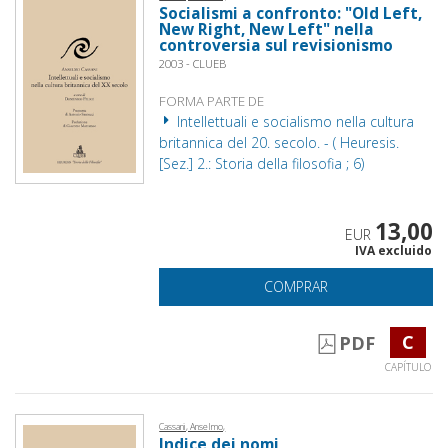
Socialismi a confronto: "Old Left,
New Right, New Left" nella
controversia sul revisionismo
2003 - CLUEB
FORMA PARTE DE
Intellettuali e socialismo nella cultura
britannica del 20. secolo. - ( Heuresis.
[Sez.] 2.: Storia della filosofia ; 6)
13,00
EUR
IVA excluido
COMPRAR
C
PDF
CAPÍTULO
Cassani, Anselmo,
Indice dei nomi