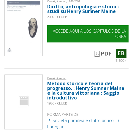
Cassani, Anselmo, 1946-2001
Diritto, antropologia e storia :
studi su Henry Sumner Maine
2002 - CLUEB
ACCEDE AQUÍ A LOS CAPÍTULOS DE LA
OBRA
EB
PDF
E-BOOK
Cassani, Anselmo
Metodo storico e teoria del
progresso. : Henry Sumner Maine
e la cultura vittoriana : Saggio
introduttivo
1986 - CLUEB
FORMA PARTE DE
Società primitiva e diritto antico. - (
Parerga)