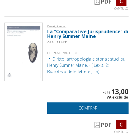
C
PDF
CAPÍTULO
Cassani, Anselmo
La "Comparative Jurisprudence" di
Henry Sumner Maine
2002 - CLUEB
FORMA PARTE DE
Diritto, antropologia e storia : studi su
Henry Sumner Maine. - ( Lexis. 2:
Biblioteca delle lettere ; 13)
13,00
EUR
IVA excluido
COMPRAR
C
PDF
CAPÍTULO