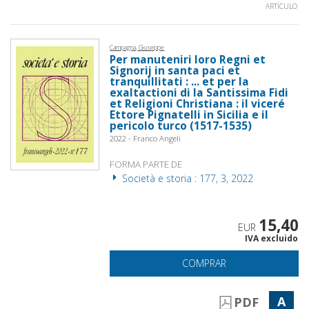
ARTÍCULO
Campagna, Giuseppe
Per manuteniri loro Regni et
Signorij in santa paci et
tranquillitati : ... et per la
exaltactioni di la Santissima Fidi
et Religioni Christiana : il viceré
Ettore Pignatelli in Sicilia e il
pericolo turco (1517-1535)
2022 - Franco Angeli
FORMA PARTE DE
Società e storia : 177, 3, 2022
15,40
EUR
IVA excluido
COMPRAR
A
PDF