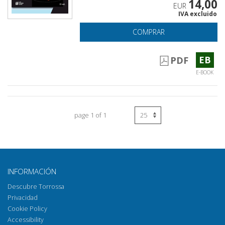
14,00
EUR
IVA excluido
COMPRAR
EB
PDF
E-BOOK
page 1 of 1
INFORMACIÓN
Descubre Torrossa
Privacidad
Cookie Policy
Accessibility