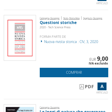
ARTÍCULO
|
|
Campagna, Giuseppe
Noto, Maria Anna
Spagnulo, Giuseppe
Questioni storiche
2020 - Tech Science Press
FORMA PARTE DE
Nuova rivista storica : CIV, 3, 2020
9,00
EUR
IVA excluido
COMPRAR
A
PDF
ARTÍCULO
Campagna, Giuseppe
Le leggi di natura che governano