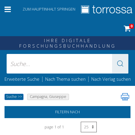
ZUM HAUPTINHALT SPRINGEN
0
IHRE DIGITALE
FORSCHUNGSBUCHHANDLUNG
|
|
Erweiterte Suche
Nach Thema suchen
Nach Verlag suchen
Suche
>>
Campagna, Giuseppe
FILTERN NACH
page 1 of 1