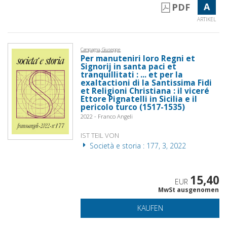
A
PDF
ARTIKEL
Campagna, Giuseppe
Per manuteniri loro Regni et
Signorij in santa paci et
tranquillitati : ... et per la
exaltactioni di la Santissima Fidi
et Religioni Christiana : il viceré
Ettore Pignatelli in Sicilia e il
pericolo turco (1517-1535)
2022 - Franco Angeli
IST TEIL VON
Società e storia : 177, 3, 2022
15,40
EUR
MwSt ausgenomen
KAUFEN