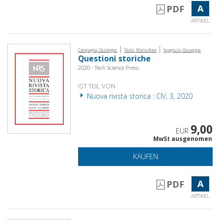
A
PDF
ARTIKEL
|
|
Campagna, Giuseppe
Noto, Maria Anna
Spagnulo, Giuseppe
Questioni storiche
2020 - Tech Science Press
IST TEIL VON
Nuova rivista storica : CIV, 3, 2020
9,00
EUR
MwSt ausgenomen
KAUFEN
A
PDF
ARTIKEL