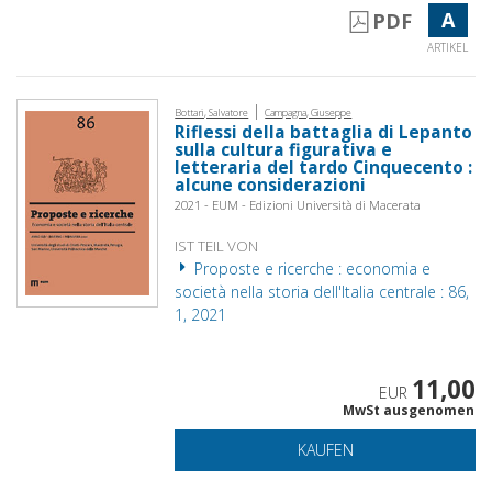
A
PDF
ARTIKEL
|
Bottari, Salvatore
Campagna, Giuseppe
Riflessi della battaglia di Lepanto
sulla cultura figurativa e
letteraria del tardo Cinquecento :
alcune considerazioni
2021 - EUM - Edizioni Università di Macerata
IST TEIL VON
Proposte e ricerche : economia e
società nella storia dell'Italia centrale : 86,
1, 2021
11,00
EUR
MwSt ausgenomen
KAUFEN