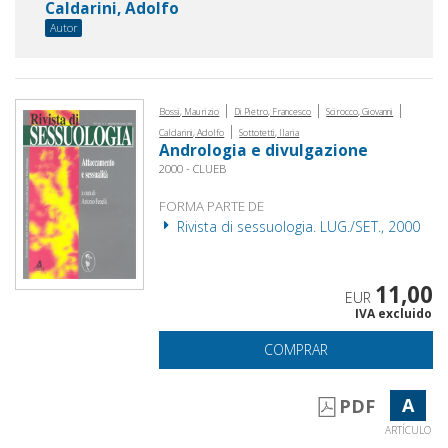
Caldarini, Adolfo
Autor
|
|
|
Bossi, Maurizio
Di Pietro, Francesco
Scirocco, Giovanni
|
Caldarini, Adolfo
Sottotetti, Ilaria
Andrologia e divulgazione
2000 - CLUEB
FORMA PARTE DE
Rivista di sessuologia. LUG./SET., 2000
11,00
EUR
IVA excluido
COMPRAR
A
PDF
ARTÍCULO