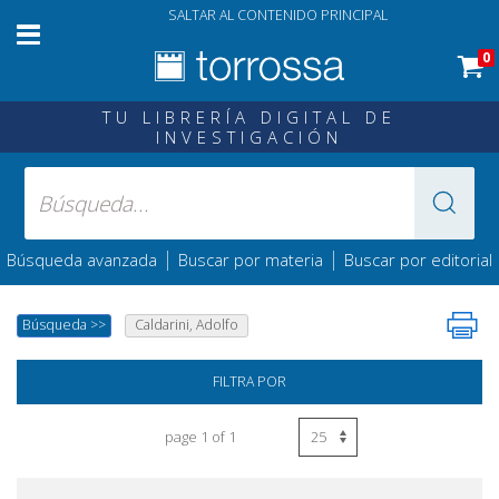
SALTAR AL CONTENIDO PRINCIPAL
0
TU LIBRERÍA DIGITAL DE
INVESTIGACIÓN
|
|
Búsqueda avanzada
Buscar por materia
Buscar por editorial
Búsqueda
>>
Caldarini, Adolfo
FILTRA POR
page 1 of 1