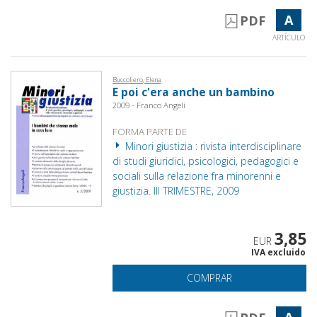
A
PDF
ARTÍCULO
Buccoliero, Elena
E poi c'era anche un bambino
2009 - Franco Angeli
FORMA PARTE DE
Minori giustizia : rivista interdisciplinare
di studi giuridici, psicologici, pedagogici e
sociali sulla relazione fra minorenni e
giustizia. III TRIMESTRE, 2009
3,85
EUR
IVA excluido
COMPRAR
A