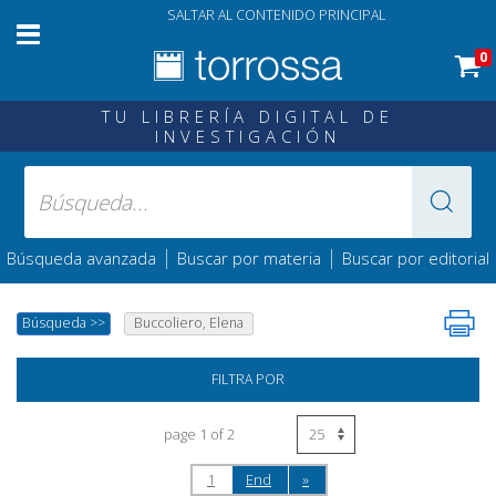
SALTAR AL CONTENIDO PRINCIPAL
0
TU LIBRERÍA DIGITAL DE
INVESTIGACIÓN
|
|
Búsqueda avanzada
Buscar por materia
Buscar por editorial
Búsqueda
>>
Buccoliero, Elena
FILTRA POR
page 1 of 2
1
End
»