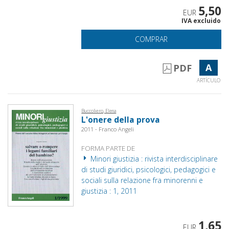
5,50
EUR
IVA excluido
COMPRAR
A
PDF
ARTÍCULO
Buccoliero, Elena
L'onere della prova
2011 - Franco Angeli
FORMA PARTE DE
Minori giustizia : rivista interdisciplinare
di studi giuridici, psicologici, pedagogici e
sociali sulla relazione fra minorenni e
giustizia : 1, 2011
1,65
EUR