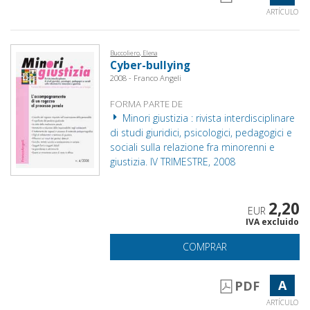
ARTÍCULO
Buccoliero, Elena
Cyber-bullying
2008 - Franco Angeli
FORMA PARTE DE
Minori giustizia : rivista interdisciplinare
di studi giuridici, psicologici, pedagogici e
sociali sulla relazione fra minorenni e
giustizia. IV TRIMESTRE, 2008
2,20
EUR
IVA excluido
COMPRAR
A
PDF
ARTÍCULO