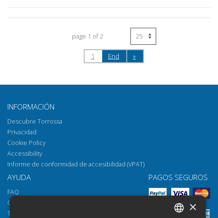
page 1 of 2
1
End
»
INFORMACIÓN
Descubre Torrossa
Privacidad
Cookie Policy
Accessibility
Informe de conformidad de accesibilidad (VPAT)
AYUDA
PAGOS SEGUROS
FAQ
Cómo abrir los archivos
×
Torrossa Reader