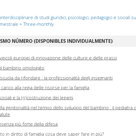
 interdisciplinare di studi giuridici, psicologici, pedagogici e sociali s
Trimestrale = Three-monthly
ISMO NÚMERO (DISPONIBLES INDIVIDUALMENTE)
eicoli europei di innovazione delle culture e delle prassi
e il bambino omologato
a scuola da rifondare : la professionalità degli insegnanti
n carico alla regia delle risorse per la famiglia
i sociali e la (ri)costruzione dei legami
la genitorialità nel tempo dello sviluppo del bambino : il pediatra d
salute
senza più forte della difesa
to in diritto di famiglia cosa deve saper fare in più?