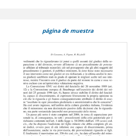
gge imperfetta, ma che rende le donne meno ricattabili e i minori
familiare è sine die : opinioni e rappresentazioni del Veneto
endere i voti : genesi e trasformazioni di due comunità di
página de muestra
renni
il carcere : l'esperienza di Ristretti Orizzonti con le scuole
i ad avere diritti e la tutela dei minori non accompagnati
ato con Kafalah a cittadino italiano : le Sezioni Unite riconoscono,
ritto al ricongiungimento
e apre al diritto del figlio di ignoti adottato di conoscere e incontr
etture