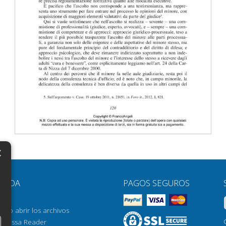
×
N
YUDA
PAGOS SEGUROS
H
AQ
H
ómo abrir los archivos
orrossa Reader
H