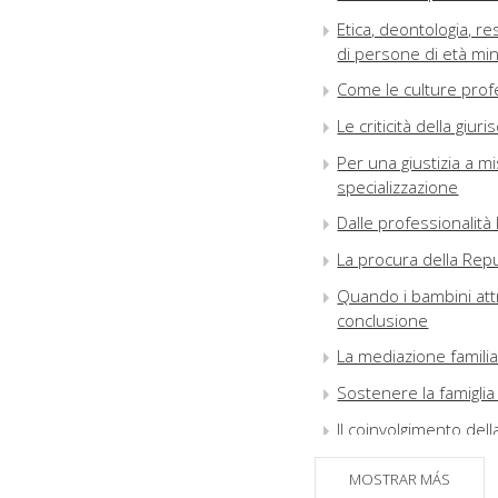
Etica, deontologia, re
di persone di età mi
Come le culture profe
Le criticità della giur
Per una giustizia a mi
specializzazione
Dalle professionalità 
La procura della Rep
Quando i bambini attra
conclusione
La mediazione familiare
Sostenere la famiglia
Il coinvolgimento dell
La legge sul femmini
MOSTRAR MÁS