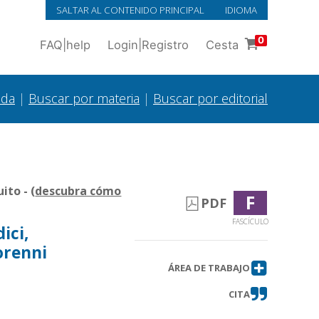
SALTAR AL CONTENIDO PRINCIPAL
IDIOMA
0
FAQ
|
help
Login
|
Registro
Cesta
ada
|
Buscar por materia
|
Buscar por editorial
to - (
descubra cómo
F
PDF
FASCÍCULO
ici,
norenni
ÁREA DE TRABAJO
CITA