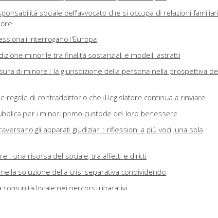
sponsabilità sociale dell'avvocato che si occupa di relazioni familiar
nore
ssionali interrogano l'Europa
isdizione minorile tra finalità sostanziali e modelli astratti
sura di minore : la giurisdizione della persona nella prospettiva de
le regole di contraddittorio che il legislatore continua a rinviare
ubblica per i minori primo custode del loro benessere
versano gli apparati giudiziari : riflessioni a più voci, una sola
 : una risorsa del sociale, tra affetti e diritti
 nella soluzione della crisi separativa condividendo
a comunità locale nei percorsi riparativi
cidio : un'occasione mancata