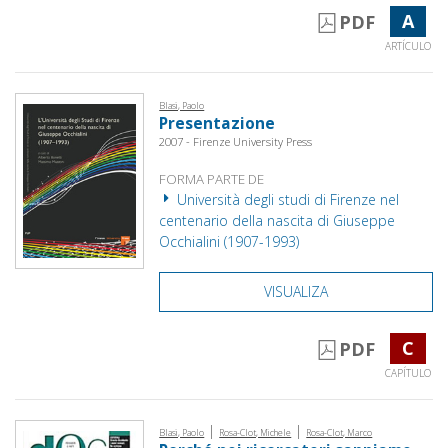
A
PDF
ARTÍCULO
Blasi, Paolo
Presentazione
2007 - Firenze University Press
FORMA PARTE DE
Università degli studi di Firenze nel
centenario della nascita di Giuseppe
Occhialini (1907-1993)
VISUALIZA
C
PDF
CAPÍTULO
|
|
Blasi, Paolo
Rosa-Clot, Michele
Rosa-Clot, Marco