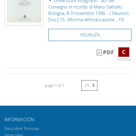
Università e insegnanti : atti del
Convegno in ricordo di Mario Gattullo,
Bologna, 8-9 novembre 1996. - ( Heuresis.
[Sez.] 15.: Riforma dell'educazione ; 15)
VISUALIZA
C
PDF
CAPÍTULO
page 1 of 1
INFORMACIÓN
Descubre Torrossa
Privacidad