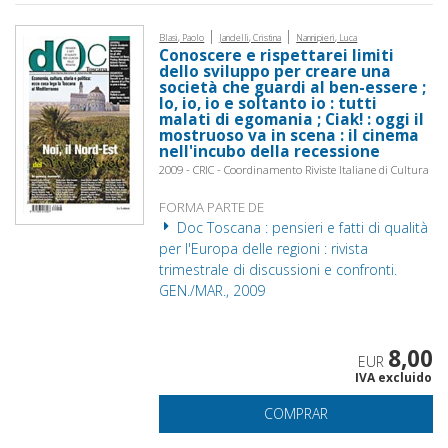
|
|
Blasi, Paolo
Jandelli, Cristina
Nannipieri, Luca
Conoscere e rispettarei limiti
dello sviluppo per creare una
società che guardi al ben-essere ;
Io, io, io e soltanto io : tutti
malati di egomania ; Ciak! : oggi il
mostruoso va in scena : il cinema
nell'incubo della recessione
2009 - CRIC - Coordinamento Riviste Italiane di Cultura
FORMA PARTE DE
Doc Toscana : pensieri e fatti di qualità
per l'Europa delle regioni : rivista
trimestrale di discussioni e confronti.
GEN./MAR., 2009
8,00
EUR
IVA excluido
COMPRAR