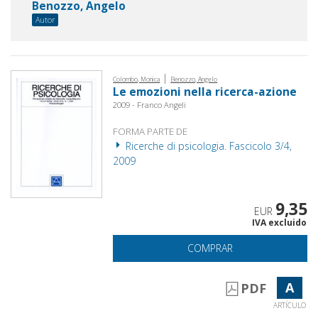
Benozzo, Angelo
Autor
|
Colombo, Monica
Benozzo, Angelo
Le emozioni nella ricerca-azione
2009 - Franco Angeli
FORMA PARTE DE
Ricerche di psicologia. Fascicolo 3/4,
2009
9,35
EUR
IVA excluido
COMPRAR
A
PDF
ARTÍCULO