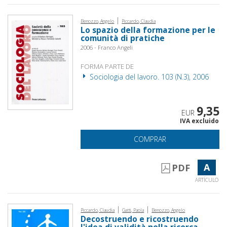
|
Benozzo, Angelo
Piccardo, Claudia
Lo spazio della formazione per le
comunità di pratiche
2006 - Franco Angeli
FORMA PARTE DE
Sociologia del lavoro. 103 (N.3), 2006
9,35
EUR
IVA excluido
COMPRAR
A
PDF
ARTÍCULO
|
|
Piccardo, Claudia
Gatti, Paola
Benozzo, Angelo
Decostruendo e ricostruendo