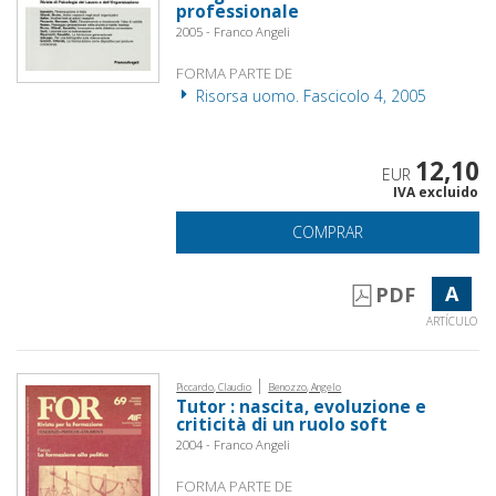
professionale
2005 - Franco Angeli
FORMA PARTE DE
Risorsa uomo. Fascicolo 4, 2005
12,10
EUR
IVA excluido
COMPRAR
A
PDF
ARTÍCULO
|
Piccardo, Claudio
Benozzo, Angelo
Tutor : nascita, evoluzione e
criticità di un ruolo soft
2004 - Franco Angeli
FORMA PARTE DE