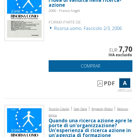
l'idea di validità nella ricerca-
azione
2006 - Franco Angeli
FORMA PARTE DE
Risorsa uomo. Fascicolo 2/3, 2006
7,70
EUR
IVA excluido
COMPRAR
A
PDF
ARTÍCULO
|
|
|
Piccardo, Claudia
Gatti, Paola
Reynaudo, Monica
Benozzo,
Angelo
Quando una ricerca azione apre le
porte di un'organizzazione?
Un'esperienza di ricerca azione in
un'agenzia di formazione