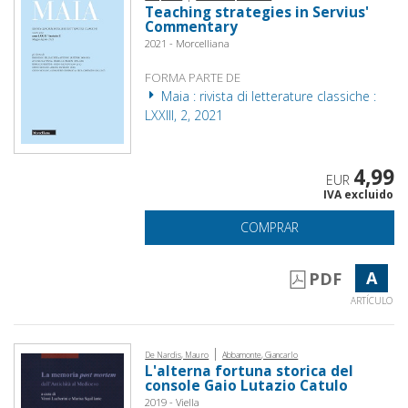
Teaching strategies in Servius'
Commentary
2021 - Morcelliana
FORMA PARTE DE
Maia : rivista di letterature classiche :
LXXIII, 2, 2021
4,99
EUR
IVA excluido
COMPRAR
A
PDF
ARTÍCULO
|
De Nardis, Mauro
Abbamonte, Giancarlo
L'alterna fortuna storica del
console Gaio Lutazio Catulo
2019 - Viella