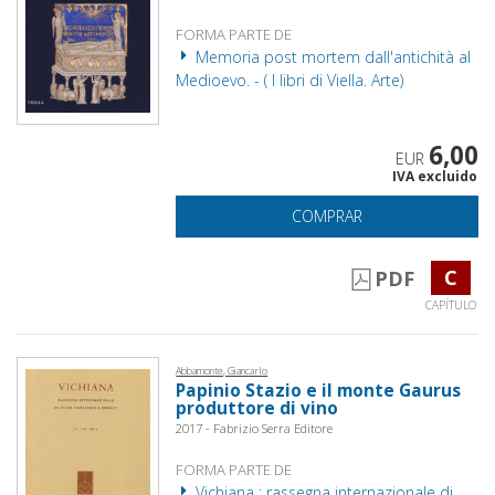
FORMA PARTE DE
Memoria post mortem dall'antichità al
Medioevo. - ( I libri di Viella. Arte)
6,00
EUR
IVA excluido
COMPRAR
C
PDF
CAPÍTULO
Abbamonte, Giancarlo
Papinio Stazio e il monte Gaurus
produttore di vino
2017 - Fabrizio Serra Editore
FORMA PARTE DE
Vichiana : rassegna internazionale di