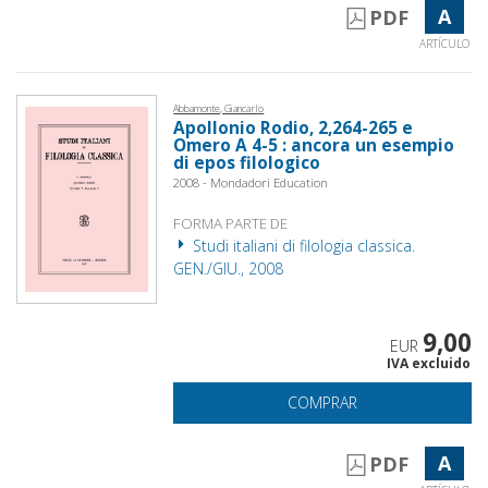
A
PDF
ARTÍCULO
Abbamonte, Giancarlo
Apollonio Rodio, 2,264-265 e
Omero A 4-5 : ancora un esempio
di epos filologico
2008 - Mondadori Education
FORMA PARTE DE
Studi italiani di filologia classica.
GEN./GIU., 2008
9,00
EUR
IVA excluido
COMPRAR
A
PDF