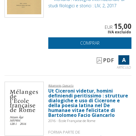
studi filologici e storici : LIV, 2, 2017
15,00
EUR
IVA excluido
COMPRAR
A
PDF
ARTÍCULO
Abbamonte, Giancarlo
Ut Ciceroni videtur, homini
definiendi peritissimo : strutture
dialogiche e uso di Cicerone e
della poesia latina nel De
humanae vitae felicitate di
Bartolomeo Facio Giancarlo
2016 - École Française de Rome
FORMA PARTE DE