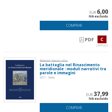
6,00
EUR
IVA excluido
COMPRAR
C
PDF
CAPÍTULO
Abbamonte, Giancarlo, editor
La battaglia nel Rinascimento
meridionale : moduli narrativi tra
parole e immagini
2011 - Viella
37,99
EUR
IVA excluido
COMPRAR