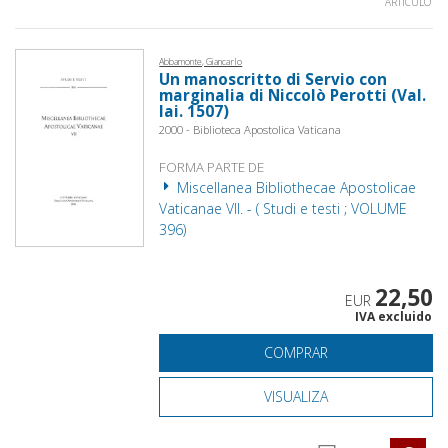
ARTÍCULO
Abbamonte, Giancarlo
Un manoscritto di Servio con
marginalia di Niccolò Perotti (Val.
lai. 1507)
2000 - Biblioteca Apostolica Vaticana
FORMA PARTE DE
Miscellanea Bibliothecae Apostolicae
Vaticanae VII. - ( Studi e testi ; VOLUME
396)
22,50
EUR
IVA excluido
COMPRAR
VISUALIZA