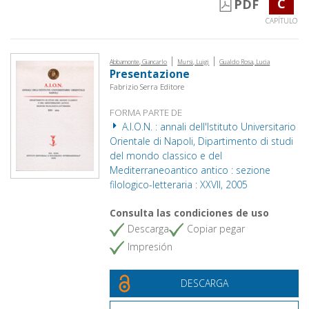
C
PDF
CAPÍTULO
|
|
Abbamonte, Giancarlo
Mursi, Luigi
Gualdo Rosa, Lucia
Presentazione
Fabrizio Serra Editore
FORMA PARTE DE
A.I.O.N. : annali dell'Istituto Universitario
Orientale di Napoli, Dipartimento di studi
del mondo classico e del
Mediterraneoantico antico : sezione
filologico-letteraria : XXVII, 2005
Consulta las condiciones de uso
Descarga
Copiar pegar
Impresión
DESCARGA