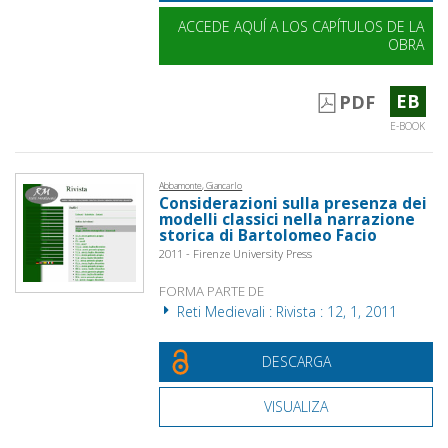
ACCEDE AQUÍ A LOS CAPÍTULOS DE LA
OBRA
EB
PDF
E-BOOK
Abbamonte, Giancarlo
Considerazioni sulla presenza dei
modelli classici nella narrazione
storica di Bartolomeo Facio
2011 - Firenze University Press
FORMA PARTE DE
Reti Medievali : Rivista : 12, 1, 2011
DESCARGA
VISUALIZA