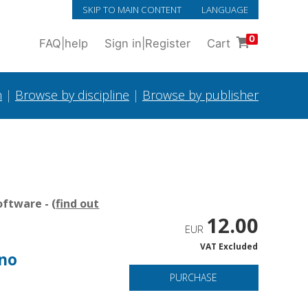
SKIP TO MAIN CONTENT
LANGUAGE
0
FAQ
|
help
Sign in
|
Register
Cart
h
|
Browse by discipline
|
Browse by publisher
ftware - (
find out
12.00
EUR
VAT Excluded
rno
PURCHASE