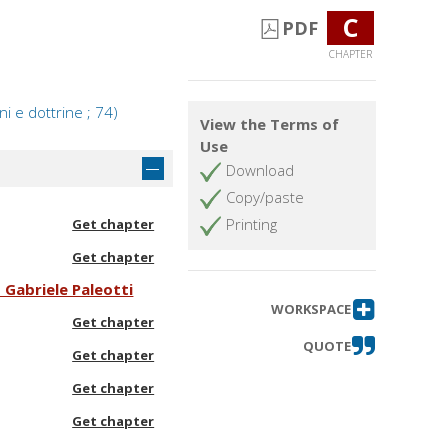
C
PDF
CHAPTER
i e dottrine ; 74)
View the Terms of
Use
Download
Copy/paste
Printing
Get chapter
Get chapter
o Gabriele Paleotti
WORKSPACE
Get chapter
QUOTE
Get chapter
Get chapter
Get chapter