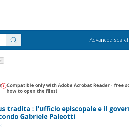
Advanced searc
-
)
Compatible only with Adobe Acrobat Reader - free so
how to open the files
)
 tradita : l'ufficio episcopale e il gove
econdo Gabriele Paleotti
ra