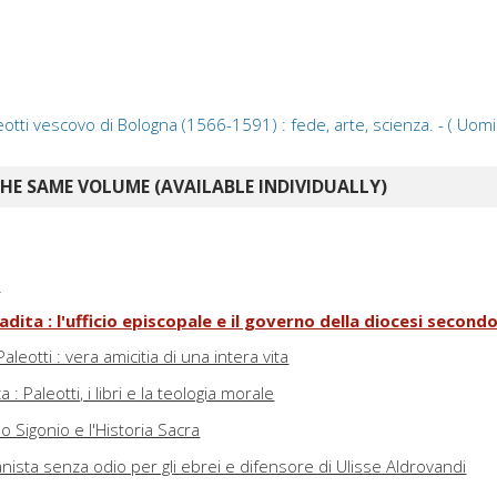
otti vescovo di Bologna (1566-1591) : fede, arte, scienza. - ( Uomin
E SAME VOLUME (AVAILABLE INDIVIDUALLY)
i
dita : l'ufficio episcopale e il governo della diocesi second
aleotti : vera amicitia di una intera vita
: Paleotti, i libri e la teologia morale
lo Sigonio e l'Historia Sacra
nista senza odio per gli ebrei e difensore di Ulisse Aldrovandi