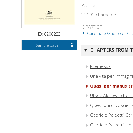
P. 3-13
31192 characters
IS PART OF
Cardinale Gabriele Pale
ID: 6206223
Sample page
CHAPTERS FROM TH
Premessa
Una vita per immagin
Quasi per manus tra
Ulisse Aldrovandi e i P
Questioni di coscienza 
Gabriele Paleotti, Car
Gabriele Paleotti uma