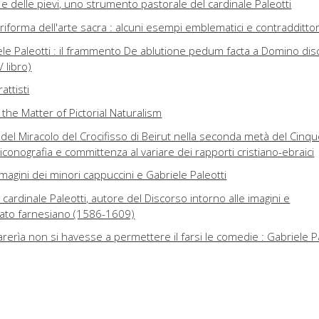
i e delle pievi, uno strumento pastorale del cardinale Paleotti
 riforma dell'arte sacra : alcuni esempi emblematici e contraddittor
briele Paleotti : il frammento De ablutione pedum facta a Domino disc
V libro)
trattisti
 the Matter of Pictorial Naturalism
del Miracolo del Crocifisso di Beirut nella seconda metà del Cinq
iconografia e committenza al variare dei rapporti cristiano-ebraici
magini dei minori cappuccini e Gabriele Paleotti
l cardinale Paleotti, autore del Discorso intorno alle imagini e
cato farnesiano (1586-1609)
parerìa non si havesse a permettere il farsi le comedie : Gabriele P