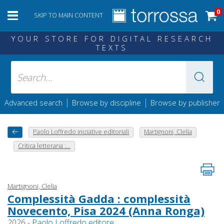
0
SKIP TO MAIN CONTENT
YOUR STORE FOR DIGITAL RESEARCH
TEXTS
|
|
Advanced search
Browse by discipline
Browse by publisher
Paolo Loffredo iniziative editoriali
Martignoni, Clelia
Critica letteraria :...
Martignoni, Clelia
Complessità Gadda : complessità
Novecento, Pisa 2024 (Anna Ronga)
2026 -
Paolo Loffredo editore