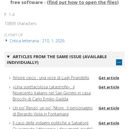
free software - (
find out how to open the files
)
P. 1-4
10893 characters
IS PART OF
Critica letteraria : 210, 1, 2026
ARTICLES FROM THE SAME ISSUE (AVAILABLE
INDIVIDUALLY)
Amore cieco : una voce di Luigi Pirandello
Get article
«Una spettacolosa catastrofe» : il
Get article
Novecento italiano nel San Giorgio in casa
Brocchi di Carlo Emilio Gadda
Un po' Renzo, un po' 'Ntoni : il personaggio
Get article
di Berardo Viola in Fontamara
Il caso delle indagini politiche a Salvatore
Get article
Quasimodo (attraverso i documenti inediti)