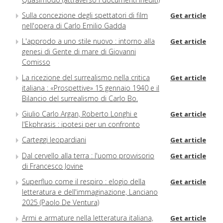
Sulla concezione degli spettatori di film
Get article
nell'opera di Carlo Emilio Gadda
L'approdo a uno stile nuovo : intorno alla
Get article
genesi di Gente di mare di Giovanni
Comisso
La ricezione del surrealismo nella critica
Get article
italiana : «Prospettive» 15 gennaio 1940 e il
Bilancio del surrealismo di Carlo Bo.
Giulio Carlo Argan, Roberto Longhi e
Get article
l'Ekphrasis : ipotesi per un confronto
Carteggi leopardiani
Get article
Dal cervello alla terra : l'uomo provvisorio
Get article
di Francesco Jovine
Superfluo come il respiro : elogio della
Get article
letteratura e dell'immaginazione, Lanciano
2025 (Paolo De Ventura)
Armi e armature nella letteratura italiana,
Get article