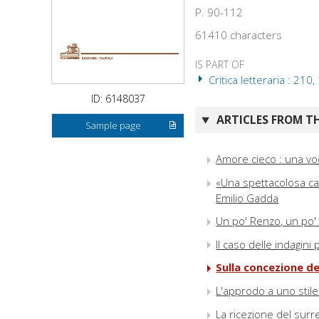
P. 90-112
61410 characters
IS PART OF
Critica letteraria : 210,
ID: 6148037
ARTICLES FROM TH
Sample page
Amore cieco : una voc
«Una spettacolosa cat
Emilio Gadda
Un po' Renzo, un po' 
Il caso delle indagin
Sulla concezione de
L'approdo a uno stile
La ricezione del surre