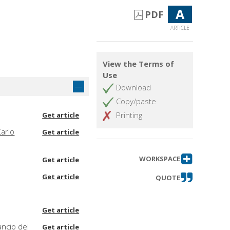
A
PDF
ARTICLE
View the Terms of
Use
Download
Copy/paste
Printing
Get article
Carlo
Get article
WORKSPACE
Get article
Get article
QUOTE
Get article
ancio del
Get article