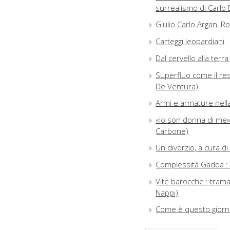
surrealismo di Carlo 
Giulio Carlo Argan, R
Carteggi leopardiani
Dal cervello alla terr
Superfluo come il res
De Ventura)
Armi e armature nella
«Io son donna di me» 
Carbone)
Un divorzio, a cura d
Complessità Gadda :
Vite barocche : trama
Nappi)
Come è questo giorno 
2024; Eugenio Corsini