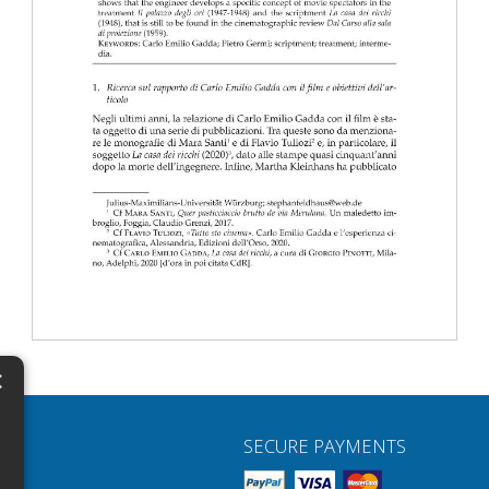
×
N
SECURE PAYMENTS
H