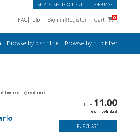
SKIP TO MAIN CONTENT
LANGUAGE
0
FAQ
|
help
Sign in
|
Register
Cart
h
|
Browse by discipline
|
Browse by publisher
oftware - (
find out
11.00
EUR
VAT Excluded
arlo
PURCHASE