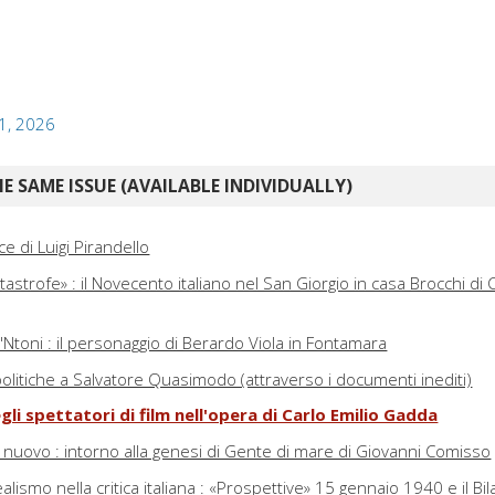
 1, 2026
E SAME ISSUE (AVAILABLE INDIVIDUALLY)
e di Luigi Pirandello
astrofe» : il Novecento italiano nel San Giorgio in casa Brocchi di 
'Ntoni : il personaggio di Berardo Viola in Fontamara
i politiche a Salvatore Quasimodo (attraverso i documenti inediti)
gli spettatori di film nell'opera di Carlo Emilio Gadda
 nuovo : intorno alla genesi di Gente di mare di Giovanni Comisso
alismo nella critica italiana : «Prospettive» 15 gennaio 1940 e il Bil