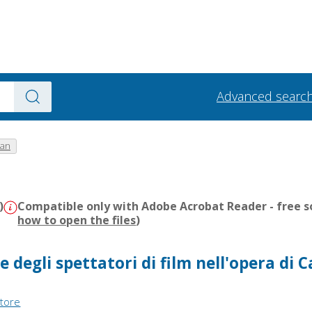
Advanced searc
han
)
Compatible only with Adobe Acrobat Reader - free s
how to open the files
)
e degli spettatori di film nell'opera di C
itore