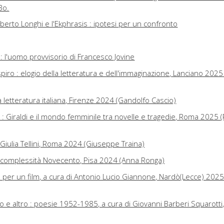
Bo.
oberto Longhi e l'Ekphrasis : ipotesi per un confronto
a : l'uomo provvisorio di Francesco Jovine
piro : elogio della letteratura e dell'immaginazione, Lanciano 2025
 letteratura italiana, Firenze 2024 (Gandolfo Cascio)
: Giraldi e il mondo femminile tra novelle e tragedie, Roma 2025 
i Giulia Tellini, Roma 2024 (Giuseppe Traina)
 complessità Novecento, Pisa 2024 (Anna Ronga)
 per un film, a cura di Antonio Lucio Giannone, Nardò(Lecce) 2025
e altro : poesie 1952-1985, a cura di Giovanni Barberi Squarotti,
, La rondine bianca e altri racconti, a cura di Valter Boggione, Tor