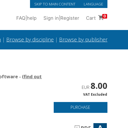
SKIP TO MAIN CONTENT
LANGUAGE
0
FAQ
|
help
Sign in
|
Register
Cart
h
|
Browse by discipline
|
Browse by publisher
oftware - (
find out
8.00
EUR
VAT Excluded
PURCHASE
A