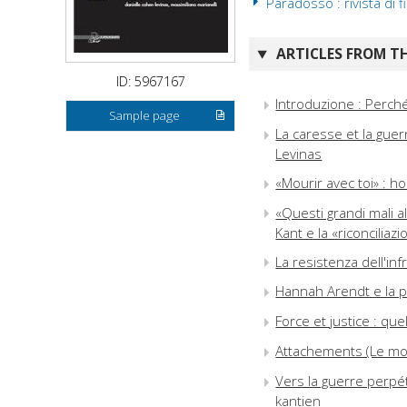
Paradosso : rivista di f
ARTICLES FROM TH
ID: 5967167
Introduzione : Perché
Sample page
La caresse et la guer
Levinas
«Mourir avec toi» : 
«Questi grandi mali al
Kant e la «riconciliaz
La resistenza dell'in
Hannah Arendt e la p
Force et justice : qu
Attachements (Le mort
Vers la guerre perpét
kantien