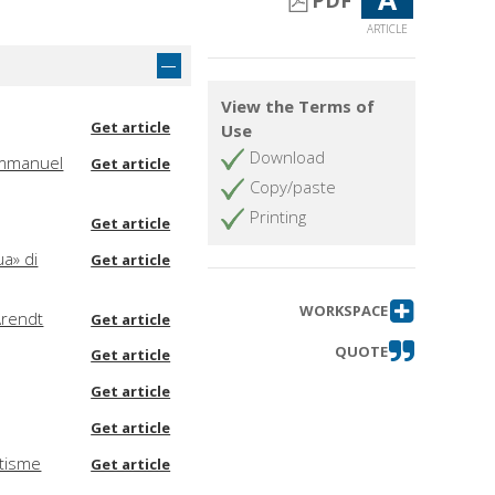
PDF
ARTICLE
View the Terms of
Get article
Use
Download
 Emmanuel
Get article
Copy/paste
Printing
Get article
ua» di
Get article
WORKSPACE
Arendt
Get article
QUOTE
Get article
Get article
Get article
itisme
Get article