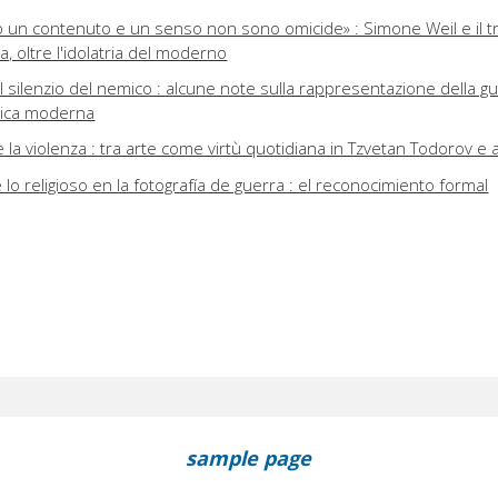
 un contenuto e un senso non sono omicide» : Simone Weil e il t
a, oltre l'idolatria del moderno
il silenzio del nemico : alcune note sulla rappresentazione della g
raica moderna
 la violenza : tra arte come virtù quotidiana in Tzvetan Todorov e 
lo religioso en la fotografía de guerra : el reconocimiento formal
sample page