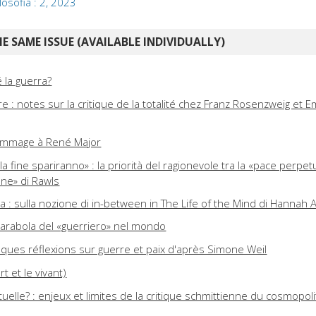
ilosofia : 2, 2023
E SAME ISSUE (AVAILABLE INDIVIDUALLY)
 la guerra?
re : notes sur la critique de la totalité chez Franz Rosenzweig et
hommage à René Major
la fine spariranno» : la priorità del ragionevole tra la «pace perpet
ione» di Rawls
fra : sulla nozione di in-between in The Life of the Mind di Hannah 
arabola del «guerriero» nel mondo
elques réflexions sur guerre et paix d'après Simone Weil
 et le vivant)
uelle? : enjeux et limites de la critique schmittienne du cosmopol