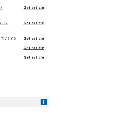
ra
Get article
uerra
Get article
artivismo
Get article
Get article
Get article