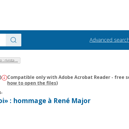
Advanced searc
: rivista ...
)
Compatible only with Adobe Acrobat Reader - free s
how to open the files
)
3-
oi» : hommage à René Major