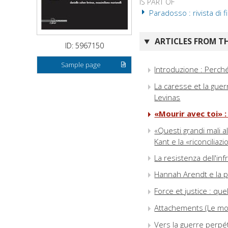
IS PART OF
Paradosso : rivista di f
ARTICLES FROM TH
ID: 5967150
Sample page
Introduzione : Perché
La caresse et la guer
Levinas
«Mourir avec toi»
«Questi grandi mali al
Kant e la «riconciliaz
La resistenza dell'in
Hannah Arendt e la p
Force et justice : qu
Attachements (Le mort
Vers la guerre perpét