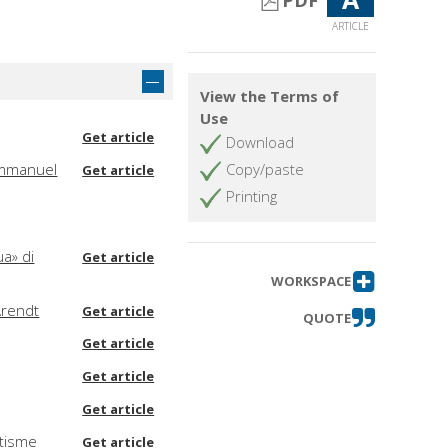
PDF
ARTICLE
View the Terms of
Use
Get article
Download
 Emmanuel
Copy/paste
Get article
Printing
ua» di
Get article
WORKSPACE
Arendt
Get article
QUOTE
Get article
Get article
Get article
itisme
Get article