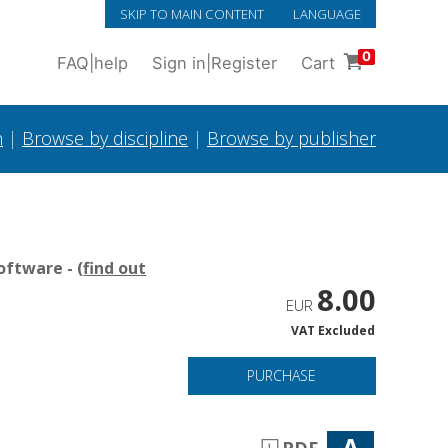
SKIP TO MAIN CONTENT
LANGUAGE
0
FAQ
|
help
Sign in
|
Register
Cart
h
|
Browse by discipline
|
Browse by publisher
oftware - (
find out
8.00
EUR
VAT Excluded
PURCHASE
A