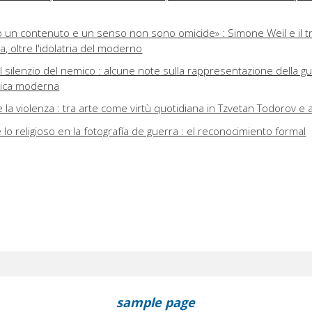
 un contenuto e un senso non sono omicide» : Simone Weil e il t
a, oltre l'idolatria del moderno
il silenzio del nemico : alcune note sulla rappresentazione della g
raica moderna
 la violenza : tra arte come virtù quotidiana in Tzvetan Todorov e 
lo religioso en la fotografía de guerra : el reconocimiento formal
sample page