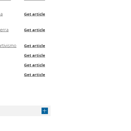
ra
Get article
uerra
Get article
artivismo
Get article
Get article
Get article
Get article