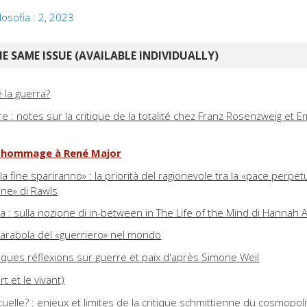
ilosofia : 2, 2023
E SAME ISSUE (AVAILABLE INDIVIDUALLY)
 la guerra?
re : notes sur la critique de la totalité chez Franz Rosenzweig et
 : hommage à René Major
la fine spariranno» : la priorità del ragionevole tra la «pace perpet
ione» di Rawls
fra : sulla nozione di in-between in The Life of the Mind di Hannah 
arabola del «guerriero» nel mondo
elques réflexions sur guerre et paix d'après Simone Weil
 et le vivant)
uelle? : enjeux et limites de la critique schmittienne du cosmopol