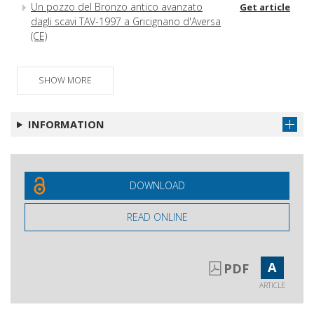
Un pozzo del Bronzo antico avanzato
Get article
dagli scavi TAV-1997 a Gricignano d'Aversa
(CE)
Pottery use by the first Neolithic communities of
Sardinia (Italy) : functional analysis of vessels
SHOW MORE
from Su Carroppu di Sirri, Carbonia
INFORMATION
DOWNLOAD
READ ONLINE
A
PDF
ARTICLE