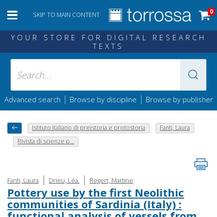
0
SKIP TO MAIN CONTENT
YOUR STORE FOR DIGITAL RESEARCH
TEXTS
|
|
Advanced search
Browse by discipline
Browse by publisher
Istituto italiano di preistoria e protostoria
Fanti, Laura
Rivista di scienze p...
|
|
Fanti, Laura
Drieu, Léa.
Regert, Martine
Pottery use by the first Neolithic
communities of Sardinia (Italy) :
functional analysis of vessels from