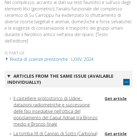
Nel complesso, accanto ai dati sui resti faunistici e sull'uso degli
elementi litici (geometrici), l'analisi funzionale del complesso
ceramico di Su Carroppu ha evidenziato lo sfruttamento di
diverse risorse (vegetali e animali, domestiche e forse selvatiche)
e le esigenze di conservazione e trasporto dei gruppi umani
durante il Neolitico antico nell'area del riparo. [Testo
dell'editore]
IS PART OF
Rivista di scienze preistoriche : LXXIV, 2024
ARTICLES FROM THE SAME ISSUE (AVAILABLE
INDIVIDUALLY)
Il castelliere protostorico di Udine :
Get article
datazioni radiometriche e successione
delle fasi insediative nell'ottica del
popolamento del Caput Adriae tra Bronzo
medio e Bronzo finale
La tomba XII di Cannas di Sotto (Carbonia)
Get article