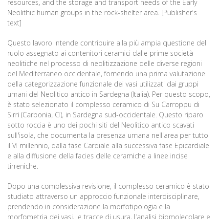
resources, and the storage and transport needs of the Early
Neolithic human groups in the rock-shelter area. [Publisher's
text]
Questo lavoro intende contribuire alla più ampia questione del
ruolo assegnato ai contenitori ceramici dalle prime società
neolitiche nel processo di neolitizzazione delle diverse regioni
del Mediterraneo occidentale, fornendo una prima valutazione
della categorizzazione funzionale dei vasi utilizzati dai gruppi
umani del Neolitico antico in Sardegna (Italia). Per questo scopo,
è stato selezionato il complesso ceramico di Su Carroppu di
Sirri (Carbonia, CI), in Sardegna sud-occidentale. Questo riparo
sotto roccia è uno dei pochi siti del Neolitico antico scavati
sull'isola, che documenta la presenza umana nell'area per tutto
il VI millennio, dalla fase Cardiale alla successiva fase Epicardiale
e alla diffusione della facies delle ceramiche a linee incise
tirreniche.
Dopo una complessiva revisione, il complesso ceramico è stato
studiato attraverso un approccio funzionale interdisciplinare,
prendendo in considerazione la morfotipologia e la
morfometria dei vasi, le tracce di usura, l'analisi biomolecolare e