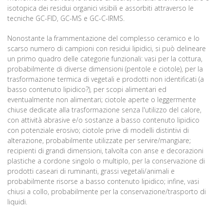
isotopica dei residui organici visibili e assorbiti attraverso le
tecniche GC-FID, GC-MS e GC-C-IRMS.
Nonostante la frammentazione del complesso ceramico e lo
scarso numero di campioni con residui lipidici, si può delineare
un primo quadro delle categorie funzionali: vasi per la cottura,
probabilmente di diverse dimensioni (pentole e ciotole), per la
trasformazione termica di vegetali e prodotti non identificati (a
basso contenuto lipidico?), per scopi alimentari ed
eventualmente non alimentari; ciotole aperte o leggermente
chiuse dedicate alla trasformazione senza l'utilizzo del calore,
con attività abrasive e/o sostanze a basso contenuto lipidico
con potenziale erosivo; ciotole prive di modelli distintivi di
alterazione, probabilmente utilizzate per servire/mangiare;
recipienti di grandi dimensioni, talvolta con anse e decorazioni
plastiche a cordone singolo o multiplo, per la conservazione di
prodotti caseari di ruminanti, grassi vegetali/animali e
probabilmente risorse a basso contenuto lipidico; infine, vasi
chiusi a collo, probabilmente per la conservazione/trasporto di
liquidi.