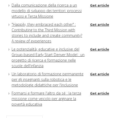
Dalla comunicazione della ricerca a un
Get article
modello di sviluppo dei territori: processi
virtuosi e Terza Missione
"Happily, they embraced each other" :
Get article
Contributing to the Third Mission with
stories to include and create community?
A review of experiences
Le potenzialità; educative e inclusive del
Get article
Group-based Early Start Denver Model : un
progetto di ricerca e formazione nelle
scuole dell'infanzia
Un laboratorio di formazione permanente
Get article
per gli insegnanti sulla robotica e le
metodologie didattiche per l'inclusione
Formarsi e formare l'altro da sé : la terza
Get article
missione come veicolo per arginare la
povertà educativa
Costruire culture e pratiche inclusive tra
Get article
Università e territori : uno studio di caso