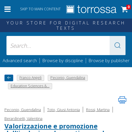
0
SKIP TO MAIN CONTENT
YOUR STORE FOR DIGITAL RESEARCH
TEXTS
|
|
Advanced search
Browse by discipline
Browse by publisher
Franco Angeli
Peconio, Guendalina
Education Sciences &...
|
|
|
Peconio, Guendalina
Toto, Giusi Antonia
Rossi, Martina
Berardinetti, Valentina
Valorizzazione e promozione