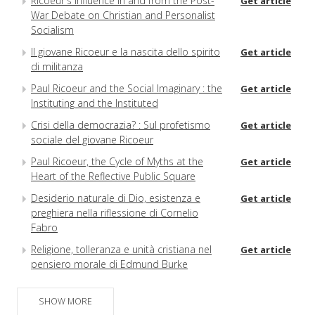
Ricoeur's Influence in and from the Post-
Get article
War Debate on Christian and Personalist
Socialism
Il giovane Ricoeur e la nascita dello spirito
Get article
di militanza
Paul Ricoeur and the Social Imaginary : the
Get article
Instituting and the Instituted
Crisi della democrazia? : Sul profetismo
Get article
sociale del giovane Ricoeur
Paul Ricoeur, the Cycle of Myths at the
Get article
Heart of the Reflective Public Square
Desiderio naturale di Dio, esistenza e
Get article
preghiera nella riflessione di Cornelio
Fabro
Religione, tolleranza e unità cristiana nel
Get article
pensiero morale di Edmund Burke
Elizabeth Anscombe's Legacy for Twenty-
Get article
First Century Ethics
SHOW MORE