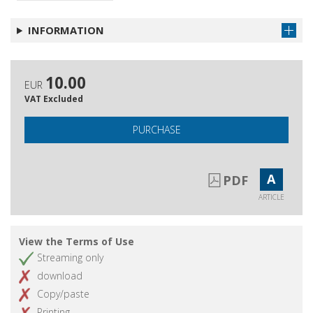
Paul Ricoeur pacifista
INFORMATION
Recensioni
Get article
Pubblicazioni ricevute
Get article
10.00
EUR
VAT Excluded
PURCHASE
A
PDF
ARTICLE
View the Terms of Use
Streaming only
download
Copy/paste
Printing