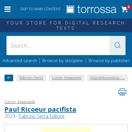
0
SKIP TO MAIN CONTENT
YOUR STORE FOR DIGITAL RESEARCH
TEXTS
|
|
Advanced search
Browse by discipline
Browse by publisher
Fabrizio Serra
Curcio, Emanuele
Acta philosophica : ...
Curcio, Emanuele
Paul Ricoeur pacifista
2023 -
Fabrizio Serra Editore