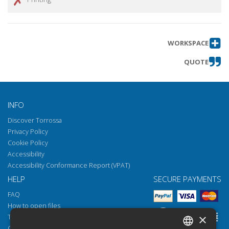
WORKSPACE
QUOTE
INFO
Discover Torrossa
Privacy Policy
Cookie Policy
Accessibility
Accessibility Conformance Report (VPAT)
HELP
SECURE PAYMENTS
FAQ
How to open files
×
Torrossa Reader
Copyright obligations