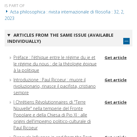
IS PART OF
Acta philosophica : rivista internazionale di filosofia : 32, 2,
2023
ARTICLES FROM THE SAME ISSUE (AVAILABLE
INDIVIDUALLY)
Préface : l'éthique entre le régime du je et
Get article
le régime du nous : de la théologie épique
à la politique
Introduzione : Paul Ricoeur : muore il
Get article
rivoluzionario, rinasce il pacifista, cristiano
sempre
I Chrétiens Révolutionnaires di "Terre
Get article
Nouvelle" nella temperie del Fronte
Popolare e della Chiesa di Pio XI : alle
origini dell'impegno politico-culturale di
Paul Ricoeur