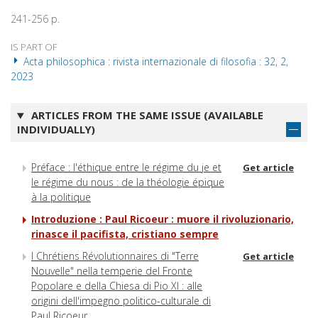
241-256 p.
IS PART OF
Acta philosophica : rivista internazionale di filosofia : 32, 2,
2023
ARTICLES FROM THE SAME ISSUE (AVAILABLE
INDIVIDUALLY)
Préface : l'éthique entre le régime du je et
Get article
le régime du nous : de la théologie épique
à la politique
Introduzione : Paul Ricoeur : muore il rivoluzionario,
rinasce il pacifista, cristiano sempre
I Chrétiens Révolutionnaires di "Terre
Get article
Nouvelle" nella temperie del Fronte
Popolare e della Chiesa di Pio XI : alle
origini dell'impegno politico-culturale di
Paul Ricoeur