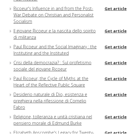
Ricoeur's Influence in and from the Post-
Get article
War Debate on Christian and Personalist
Socialism
Il giovane Ricoeur e la nascita dello spirito
Get article
di militanza
Paul Ricoeur and the Social Imaginary : the
Get article
Instituting and the Instituted
Crisi della democrazia? : Sul profetismo
Get article
sociale del giovane Ricoeur
Paul Ricoeur, the Cycle of Myths at the
Get article
Heart of the Reflective Public Square
Desiderio naturale di Dio, esistenza e
Get article
preghiera nella riflessione di Cornelio
Fabro
Religione, tolleranza e unità cristiana nel
Get article
pensiero morale di Edmund Burke
Elizabeth Anscombe's Legacy for Twenty-
Get article