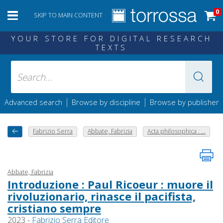
0
SKIP TO MAIN CONTENT
YOUR STORE FOR DIGITAL RESEARCH
TEXTS
|
|
Advanced search
Browse by discipline
Browse by publisher
Fabrizio Serra
Abbate, Fabrizia
Acta philosophica : ...
Abbate, Fabrizia
Introduzione : Paul Ricoeur : muore il
rivoluzionario, rinasce il pacifista,
cristiano sempre
2023 -
Fabrizio Serra Editore