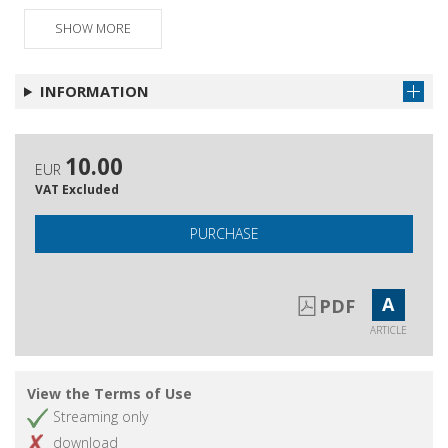
First Century Ethics
SHOW MORE
Paul Ricoeur pacifista
Get article
Recensioni
Get article
INFORMATION
Pubblicazioni ricevute
Get article
10.00
EUR
VAT Excluded
PURCHASE
A
PDF
ARTICLE
View the Terms of Use
Streaming only
download