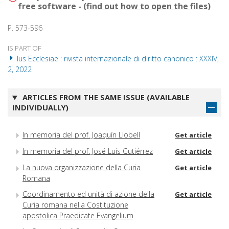
free software - (
find out how to open the files
)
P. 573-596
IS PART OF
Ius Ecclesiae : rivista internazionale di diritto canonico : XXXIV,
2, 2022
ARTICLES FROM THE SAME ISSUE (AVAILABLE
INDIVIDUALLY)
In memoria del prof. Joaquín Llobell
Get article
In memoria del prof. José Luis Gutiérrez
Get article
La nuova organizzazione della Curia
Get article
Romana
Coordinamento ed unità di azione della
Get article
Curia romana nella Costituzione
apostolica Praedicate Evangelium