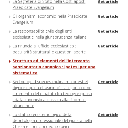
La Segreteria di Stato nella Cost. apost.
Get article
Praedicate Evangelium
Gli organismi economici nella Praedicate
Get article
Evangelium
La responsabilità civile degli enti
Get article
ecclesiastici nella giurisprudenza italiana
La rinuncia all'ufficio ecclesiastico :
Get article
peculiarità strutturali e questioni aperte
Struttura ed elementi dell'intervento
sanzionatorio canonico : ipotesi per una
sistematica
Sed nunquid species mulina maior est et
Get article
dignior equina et asinina? : l'allegoria come
strumento del dibattito fra teologi e giuristi
: dalla canonistica classica alla Riforma :
alcune note
Lo statuto epistemologico della
Get article
deontologia professionale del giurista nella
Chiesa e i principi deontologici