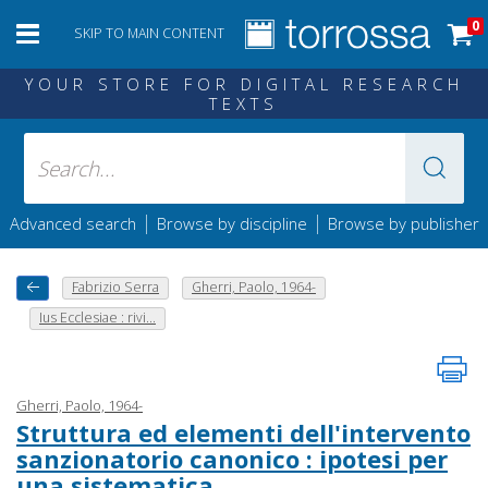
0
SKIP TO MAIN CONTENT
YOUR STORE FOR DIGITAL RESEARCH
TEXTS
|
|
Advanced search
Browse by discipline
Browse by publisher
Fabrizio Serra
Gherri, Paolo, 1964-
Ius Ecclesiae : rivi...
Gherri, Paolo, 1964-
Struttura ed elementi dell'intervento
sanzionatorio canonico : ipotesi per
una sistematica