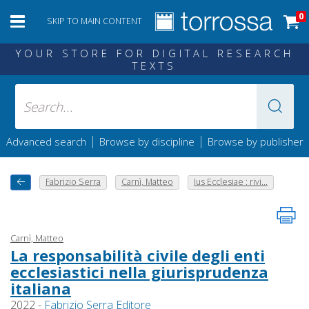
0
SKIP TO MAIN CONTENT
YOUR STORE FOR DIGITAL RESEARCH
TEXTS
|
|
Advanced search
Browse by discipline
Browse by publisher
Fabrizio Serra
Carnì, Matteo
Ius Ecclesiae : rivi...
Carnì, Matteo
La responsabilità civile degli enti
ecclesiastici nella giurisprudenza
italiana
2022 -
Fabrizio Serra Editore