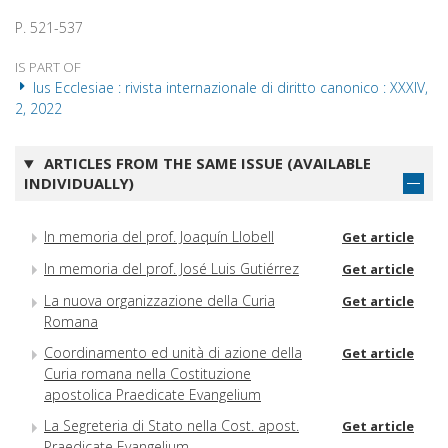
P. 521-537
IS PART OF
Ius Ecclesiae : rivista internazionale di diritto canonico : XXXIV,
2, 2022
ARTICLES FROM THE SAME ISSUE (AVAILABLE
INDIVIDUALLY)
In memoria del prof. Joaquín Llobell
Get article
In memoria del prof. José Luis Gutiérrez
Get article
La nuova organizzazione della Curia
Get article
Romana
Coordinamento ed unità di azione della
Get article
Curia romana nella Costituzione
apostolica Praedicate Evangelium
La Segreteria di Stato nella Cost. apost.
Get article
Praedicate Evangelium