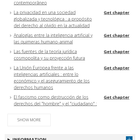
contemporâneo
La privacidad en una sociedad
Get chapter
globalizada y tecnológica : a propósito
del derecho al olvido en la actualidad
Analogías entre la inteligencia artificial y
Get chapter
las quimeras humano-animal
Las fuentes de la teoría jurídica
Get chapter
cosmopolita y su proyección futura
La Unión Europea frente a las
Get chapter
inteligencias artificiales : entre lo
económico y el aseguramiento de los
derechos humanos
El fascismo como destrucción de los
Get chapter
derechos del "hombre" y el "ciudadano" :
un análisis histórico desde el
materialismo ecléctico : los casos de
SHOW MORE
Italia y Alemania
Internet de las cosas y ciberguerra : ¿un
Get chapter
INFORMATION
nuevo desafío para los derechos