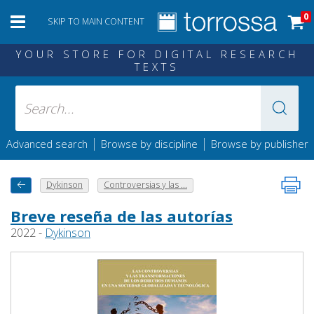
0
SKIP TO MAIN CONTENT
YOUR STORE FOR DIGITAL RESEARCH
TEXTS
|
|
Advanced search
Browse by discipline
Browse by publisher
Dykinson
Controversias y las ...
Breve reseña de las autorías
2022 -
Dykinson