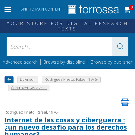
0
SKIP TO MAIN CONTENT
YOUR STORE FOR DIGITAL RESEARCH
TEXTS
|
|
Advanced search
Browse by discipline
Browse by publisher
Dykinson
Rodríguez Prieto, Rafael, 1976-
Controversias y las ...
Rodríguez Prieto, Rafael, 1976-
Internet de las cosas y ciberguerra :
¿un nuevo desafío para los derechos
humanos?