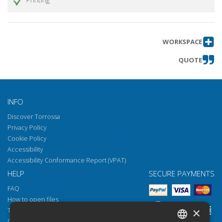
La sboba : appunti sul diario dell'internato
Get article
militare Giulio Prunai
Sotto Siena (SoS) : verso un nuovo
Get article
WORKSPACE
programma di archeologia urbana a Siena
QUOTE
Le valli a sud della città di Siena : da porta
Get article
Pispini a porta Laterina, nuovi studi di
topografia archeologica
Notiziario bibliografico
Get article
INFO
Attività culturale e pubblicazioni
Get article
Discover Torrossa
dell'Accademia Senese degli Intronati :
Privacy Policy
anno 2021
Cookie Policy
Necrologi
Get article
Accessibility
Accessibility Conformance Report (VPAT)
HELP
SECURE PAYMENTS
FAQ
How to open files
×
Torrossa Reader
Copyright obligations