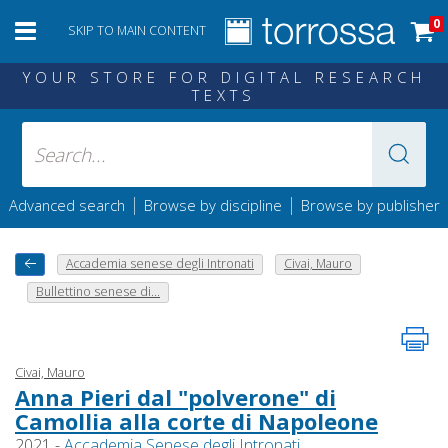
0
SKIP TO MAIN CONTENT
YOUR STORE FOR DIGITAL RESEARCH
TEXTS
|
|
Advanced search
Browse by discipline
Browse by publisher
Accademia senese degli Intronati
Civai, Mauro
Bullettino senese di...
Civai, Mauro
Anna Pieri dal "polverone" di
Camollia alla corte di Napoleone
2021 -
Accademia Senese degli Intronati