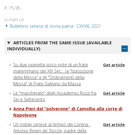
P. 75-95
IS PART OF
Bullettino senese di storia patria : CXXVIII, 2021
ARTICLES FROM THE SAME ISSUE (AVAILABLE
INDIVIDUALLY)
Su due operette poco note di un frate
Get article
maremmano del XIV Sec. : la "Isposizione
della Messa" e gli "Ordinamenti della
Messa" di Frate Galgano da Massa
Le "mascherate" degli Accademici Rozzi fra
Get article
Sei e Settecento
Anna Pieri dal "polverone" di Camollia alla corte di
Napoleone
Un nobile senese al tempo dei Lorena :
Get article
Antonio Rinieri de' Rocchi, padre della