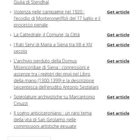
Giulia di Stendhal
Violenza nelle campagne nel 1920 :
Get article
l'eccidio di Monterongriffoli del 17 luglio e il
processo penale
La Cattedrale, il Comune, la Città
Get article
I frati Servi di Maria a Siena tra XIII e XIV
Get article
secolo
L'archivio perduto della Domus
Get article
Misericordiae di Siena : connessioni e
assenze tra i registri dei rinvii nel Libro
della mano (1300-1399) e la descrizione
seicentesca dell'erudito Antonio Sestigiani
Spigolature archivistiche su Marcantonio
Get article
Cinuzzi
Il sogno anticiceroniano : un raro tema
Get article
della vita di San Girolamo nelle
commissioni artistiche gesuate
Suppliche di senesi alla Penitenzieria al
Get article