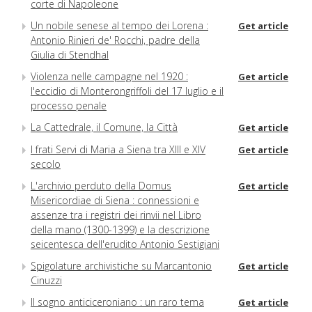
corte di Napoleone
Un nobile senese al tempo dei Lorena :
Get article
Antonio Rinieri de' Rocchi, padre della
Giulia di Stendhal
Violenza nelle campagne nel 1920 :
Get article
l'eccidio di Monterongriffoli del 17 luglio e il
processo penale
La Cattedrale, il Comune, la Città
Get article
I frati Servi di Maria a Siena tra XIII e XIV
Get article
secolo
L'archivio perduto della Domus
Get article
Misericordiae di Siena : connessioni e
assenze tra i registri dei rinvii nel Libro
della mano (1300-1399) e la descrizione
seicentesca dell'erudito Antonio Sestigiani
Spigolature archivistiche su Marcantonio
Get article
Cinuzzi
Il sogno anticiceroniano : un raro tema
Get article