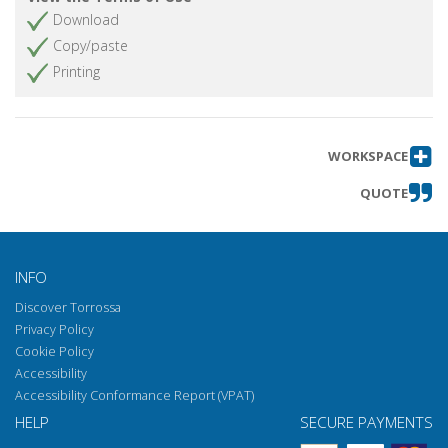
Una battaglia, un principe, l'alba di uno
Get article
Download
Stato : fra storia e historical reenactment
Copy/paste
La collezione Piccolomini Spannocchi
Get article
Printing
La sboba : appunti sul diario dell'internato
Get article
militare Giulio Prunai
Sotto Siena (SoS) : verso un nuovo
Get article
WORKSPACE
programma di archeologia urbana a Siena
QUOTE
Le valli a sud della città di Siena : da porta
Get article
Pispini a porta Laterina, nuovi studi di
topografia archeologica
Notiziario bibliografico
Get article
INFO
Attività culturale e pubblicazioni
Get article
Discover Torrossa
dell'Accademia Senese degli Intronati :
Privacy Policy
anno 2021
Cookie Policy
Necrologi
Get article
Accessibility
Accessibility Conformance Report (VPAT)
HELP
SECURE PAYMENTS