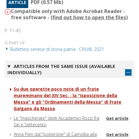
PDF (0.57 Mb)
ARTICLE
Compatible only with Adobe Acrobat Reader -
free software - (
find out how to open the files
)
P. 11-45
IS PART OF
Bullettino senese di storia patria : CXXVIII, 2021
ARTICLES FROM THE SAME ISSUE (AVAILABLE
INDIVIDUALLY)
Su due operette poco note di un frate
maremmano del XIV Sec. : la "Isposizione della
Messa" e gli "Ordinamenti della Messa" di Frate
Galgano da Massa
Le "mascherate" degli Accademici Rozzi fra
Get article
Sei e Settecento
Anna Pieri dal "polverone" di Camollia alla
Get article