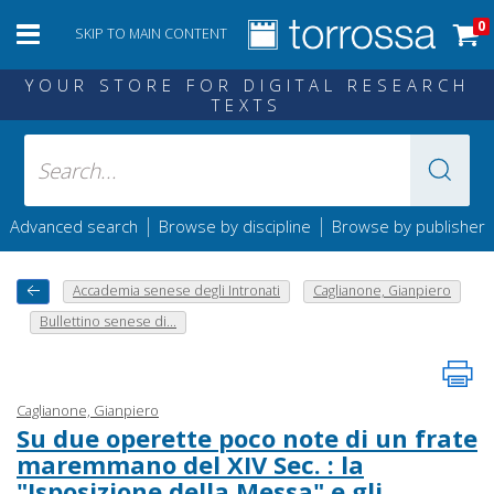
0
SKIP TO MAIN CONTENT
YOUR STORE FOR DIGITAL RESEARCH
TEXTS
|
|
Advanced search
Browse by discipline
Browse by publisher
Accademia senese degli Intronati
Caglianone, Gianpiero
Bullettino senese di...
Caglianone, Gianpiero
Su due operette poco note di un frate
maremmano del XIV Sec. : la
"Isposizione della Messa" e gli