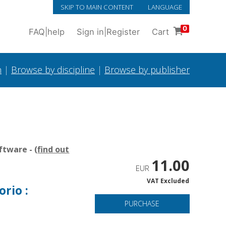
SKIP TO MAIN CONTENT
LANGUAGE
0
FAQ
|
help
Sign in
|
Register
Cart
h
|
Browse by discipline
|
Browse by publisher
tware - (
find out
11.00
EUR
VAT Excluded
orio :
PURCHASE