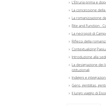
L'Etruria prima e dopo
La concessione della 
La romanizzazione del
Rite and Function : C
La necropoli di Campo
Riflessi della romani
Contextualizing Papi
Introduzione alla sed
La designazione dei li
istituzionali
Indigeni e integrazion
Gens, gentilitas, gen
Il lungo viaggio di Ep
Volente ipsa civitate