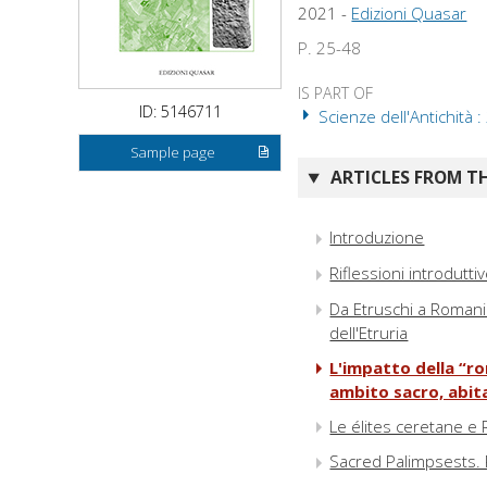
2021 -
Edizioni Quasar
P. 25-48
IS PART OF
ID: 5146711
Scienze dell'Antichità :
Sample page
ARTICLES FROM TH
Introduzione
Riflessioni introdutti
Da Etruschi a Romani 
dell'Etruria
L'impatto della “ro
ambito sacro, abit
Le élites ceretane e 
Sacred Palimpsests. R