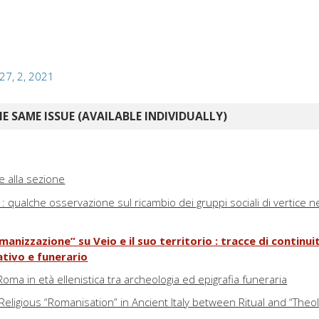
 27, 2, 2021
E SAME ISSUE (AVAILABLE INDIVIDUALLY)
ve alla sezione
: qualche osservazione sul ricambio dei gruppi sociali di vertice nel
manizzazione” su Veio e il suo territorio : tracce di continui
ativo e funerario
Roma in età ellenistica tra archeologia ed epigrafia funeraria
eligious “Romanisation” in Ancient Italy between Ritual and “Theo