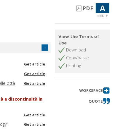
A
PDF
ARTICLE
View the Terms of
Use
Download
Copy/paste
Get article
Printing
Get article
le città
Get article
WORKSPACE
tà e discontinuità in
QUOTE
Get article
logy”
Get article