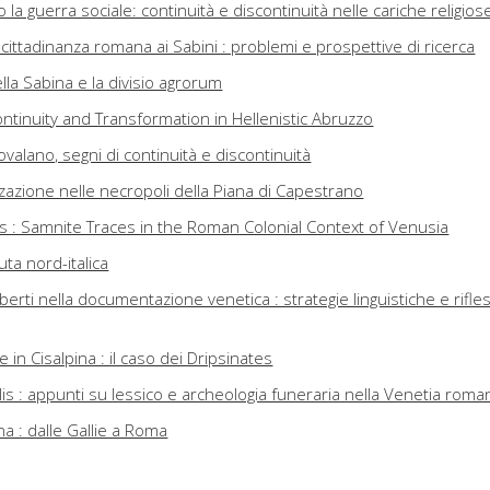
 la guerra sociale: continuità e discontinuità nelle cariche religios
cittadinanza romana ai Sabini : problemi e prospettive di ricerca
la Sabina e la divisio agrorum
ontinuity and Transformation in Hellenistic Abruzzo
valano, segni di continuità e discontinuità
zzazione nelle necropoli della Piana di Capestrano
us : Samnite Traces in the Roman Colonial Context of Venusia
uta nord-italica
berti nella documentazione venetica : strategie linguistiche e rifles
e in Cisalpina : il caso dei Dripsinates
tilis : appunti su lessico e archeologia funeraria nella Venetia roma
ona : dalle Gallie a Roma
… iubeo : l'azione romana nelle comunità indigene : il Nord-Ovest i