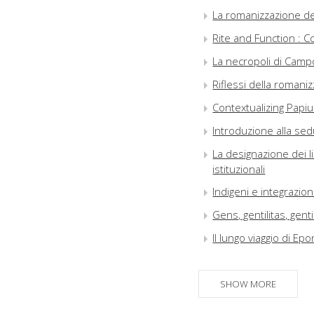
La romanizzazione del
Rite and Function : C
La necropoli di Campo
Riflessi della romani
Contextualizing Papi
Introduzione alla sed
La designazione dei li
istituzionali
Indigeni e integrazion
Gens, gentilitas, gen
Il lungo viaggio di Ep
Volente ipsa civitate
come modello
SHOW MORE