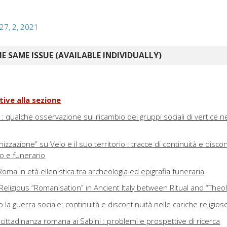
 27, 2, 2021
E SAME ISSUE (AVAILABLE INDIVIDUALLY)
tive alla sezione
: qualche osservazione sul ricambio dei gruppi sociali di vertice nel
izzazione” su Veio e il suo territorio : tracce di continuità e discon
vo e funerario
Roma in età ellenistica tra archeologia ed epigrafia funeraria
eligious “Romanisation” in Ancient Italy between Ritual and “Theo
 la guerra sociale: continuità e discontinuità nelle cariche religios
cittadinanza romana ai Sabini : problemi e prospettive di ricerca