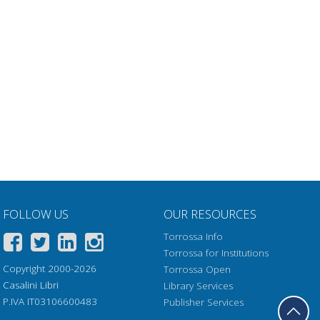
FOLLOW US
OUR RESOURCES
Torrossa Info
Torrossa for Institutions
Copyright 2000-2026
Torrossa Open
Casalini Libri
Library Services
P.IVA IT03106600483
Publisher Services