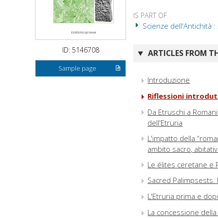
IS PART OF
Scienze dell'Antichità :
ID: 5146708
ARTICLES FROM TH
Sample page
Introduzione
Riflessioni introdut
Da Etruschi a Romani 
dell'Etruria
L'impatto della “roman
ambito sacro, abitati
Le élites ceretane e 
Sacred Palimpsests. R
L'Etruria prima e dopo
La concessione della 