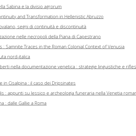
la Sabina e la divisio agrorum
ontinuity and Transformation in Hellenistic Abruzzo
valano, segni di continuità e discontinuità
zzazione nelle necropoli della Piana di Capestrano
us : Samnite Traces in the Roman Colonial Context of Venusia
uta nord-italica
berti nella documentazione venetica : strategie linguistiche e rifles
e in Cisalpina : il caso dei Dripsinates
tilis : appunti su lessico e archeologia funeraria nella Venetia roma
ona : dalle Gallie a Roma
… iubeo : l'azione romana nelle comunità indigene : il Nord-Ovest i