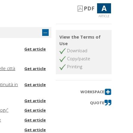
A
PDF
ARTICLE
View the Terms of
Use
Get article
Download
Copy/paste
Printing
le città
Get article
tinuità in
Get article
WORKSPACE
Get article
QUOTE
logy”
Get article
e
Get article
Get article