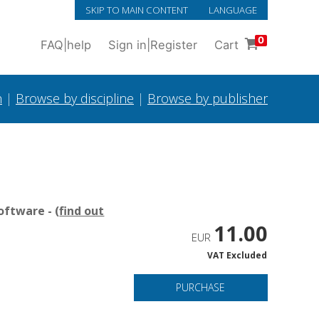
SKIP TO MAIN CONTENT
LANGUAGE
0
FAQ
|
help
Sign in
|
Register
Cart
h
|
Browse by discipline
|
Browse by publisher
oftware - (
find out
11.00
EUR
VAT Excluded
PURCHASE