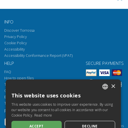
INFO
Discover Torrossa
Privacy Policy
Cookie Policy
Accessibility
Accessibility Conformance Report (VPAT)
HELP
SECURE PAYMENTS
FAQ
How to open files
×
Torrossa Reader
Copyright obligations
This website uses cookies
Email:
helpdesk@torrossa.com
ITALIAN
Tel:
+39 055 5018800
This website uses cookies to improve user experience. By using
SPANISH
our website you consent to all cookies in accordance with our
FOLLOW US
OUR RESOURCES
Cookie Policy.
Read more
FRENCH
Torrossa Info
Torrossa for Institutions
ACCEPT
DECLINE
ENGLISH