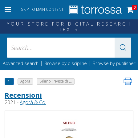
0
SKIP TO MAIN CONTENT
YOUR STORE FOR DIGITAL RESEARCH
TEXTS
|
|
Advanced search
Browse by discipline
Browse by publisher
Agorà
Sileno : rivista di ...
Recensioni
2021 -
Agorà & Co.