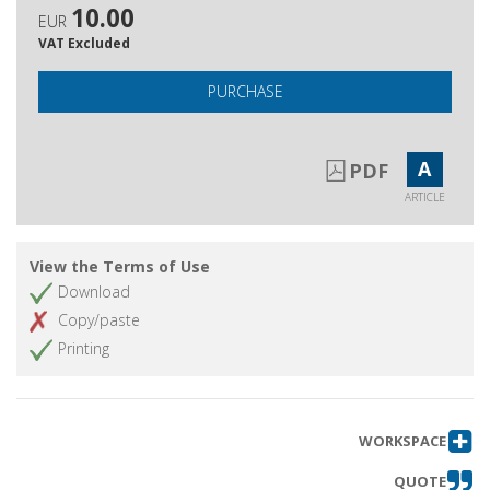
10.00
EUR
Notiziario bibliografico
Get article
VAT Excluded
Norme per i collaboratori
Get article
PURCHASE
Errata corrige
Get article
A
PDF
ARTICLE
View the Terms of Use
Download
Copy/paste
Printing
WORKSPACE
QUOTE