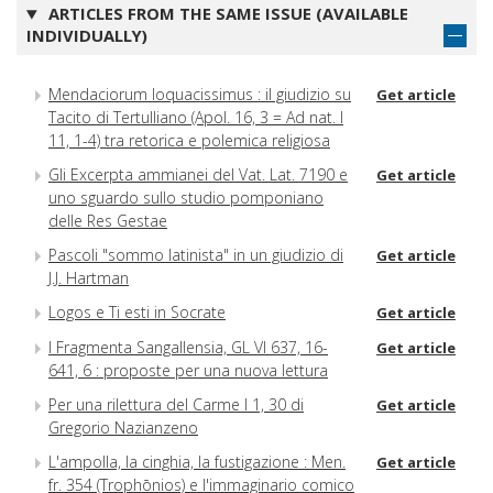
ARTICLES FROM THE SAME ISSUE (AVAILABLE
INDIVIDUALLY)
Mendaciorum loquacissimus : il giudizio su
Get article
Tacito di Tertulliano (Apol. 16, 3 = Ad nat. I
11, 1-4) tra retorica e polemica religiosa
Gli Excerpta ammianei del Vat. Lat. 7190 e
Get article
uno sguardo sullo studio pomponiano
delle Res Gestae
Pascoli "sommo latinista" in un giudizio di
Get article
J.J. Hartman
Logos e Ti esti in Socrate
Get article
I Fragmenta Sangallensia, GL VI 637, 16-
Get article
641, 6 : proposte per una nuova lettura
Per una rilettura del Carme I 1, 30 di
Get article
Gregorio Nazianzeno
L'ampolla, la cinghia, la fustigazione : Men.
Get article
fr. 354 (Trophōnios) e l'immaginario comico