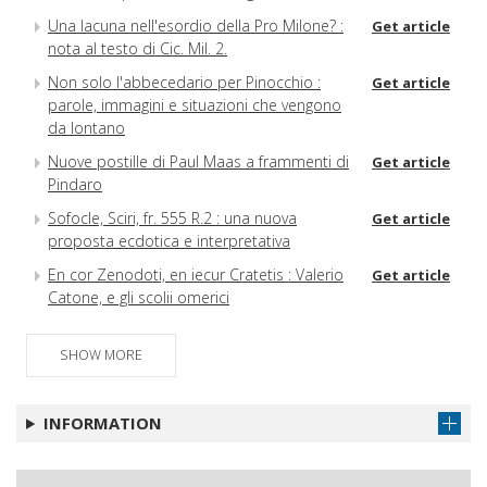
Una lacuna nell'esordio della Pro Milone? :
Get article
nota al testo di Cic. Mil. 2.
Non solo l'abbecedario per Pinocchio :
Get article
parole, immagini e situazioni che vengono
da lontano
Nuove postille di Paul Maas a frammenti di
Get article
Pindaro
Sofocle, Sciri, fr. 555 R.2 : una nuova
Get article
proposta ecdotica e interpretativa
En cor Zenodoti, en iecur Cratetis : Valerio
Get article
Catone, e gli scolii omerici
La prerogativa della donna galé (Semon. fr.
Get article
7, 54 W.2)
SHOW MORE
Di un lago che non c'è e che non è
Get article
neanche nero
INFORMATION
Ricordo di Enrico Flores
Get article
Recensioni