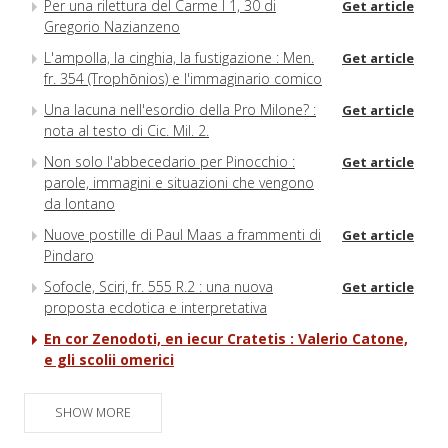
Per una rilettura del Carme I 1, 30 di
Get article
Gregorio Nazianzeno
L'ampolla, la cinghia, la fustigazione : Men.
Get article
fr. 354 (Trophōnios) e l'immaginario comico
Una lacuna nell'esordio della Pro Milone? :
Get article
nota al testo di Cic. Mil. 2.
Non solo l'abbecedario per Pinocchio :
Get article
parole, immagini e situazioni che vengono
da lontano
Nuove postille di Paul Maas a frammenti di
Get article
Pindaro
Sofocle, Sciri, fr. 555 R.2 : una nuova
Get article
proposta ecdotica e interpretativa
En cor Zenodoti, en iecur Cratetis : Valerio Catone,
e gli scolii omerici
La prerogativa della donna galé (Semon. fr.
Get article
7, 54 W.2)
SHOW MORE
Di un lago che non c'è e che non è
Get article