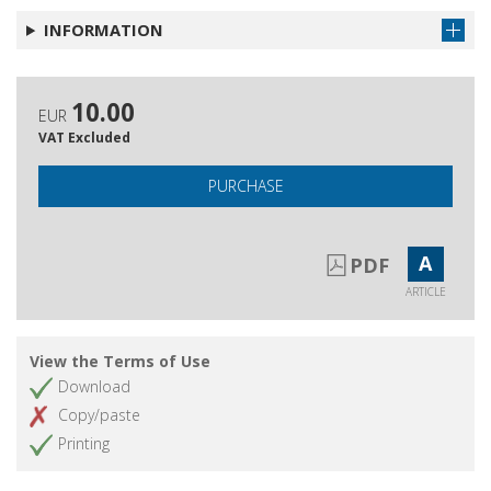
neanche nero
INFORMATION
Ricordo di Enrico Flores
Get article
Recensioni
Get article
10.00
EUR
Notiziario bibliografico
Get article
VAT Excluded
Norme per i collaboratori
Get article
PURCHASE
Errata corrige
Get article
A
PDF
ARTICLE
View the Terms of Use
Download
Copy/paste
Printing