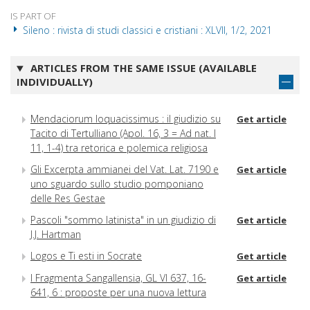
IS PART OF
Sileno : rivista di studi classici e cristiani : XLVII, 1/2, 2021
ARTICLES FROM THE SAME ISSUE (AVAILABLE
INDIVIDUALLY)
Mendaciorum loquacissimus : il giudizio su
Get article
Tacito di Tertulliano (Apol. 16, 3 = Ad nat. I
11, 1-4) tra retorica e polemica religiosa
Gli Excerpta ammianei del Vat. Lat. 7190 e
Get article
uno sguardo sullo studio pomponiano
delle Res Gestae
Pascoli "sommo latinista" in un giudizio di
Get article
J.J. Hartman
Logos e Ti esti in Socrate
Get article
I Fragmenta Sangallensia, GL VI 637, 16-
Get article
641, 6 : proposte per una nuova lettura