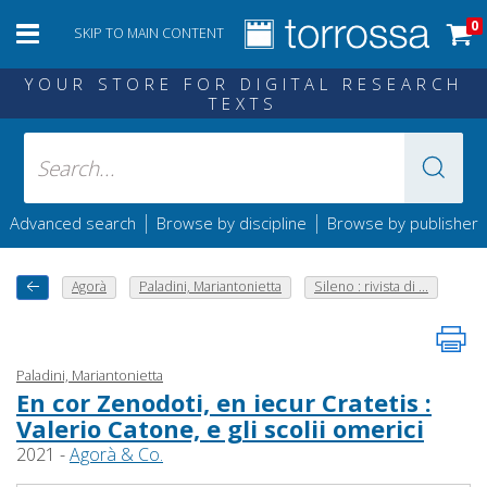
0
SKIP TO MAIN CONTENT
YOUR STORE FOR DIGITAL RESEARCH
TEXTS
|
|
Advanced search
Browse by discipline
Browse by publisher
Agorà
Paladini, Mariantonietta
Sileno : rivista di ...
Paladini, Mariantonietta
En cor Zenodoti, en iecur Cratetis :
Valerio Catone, e gli scolii omerici
2021 -
Agorà & Co.