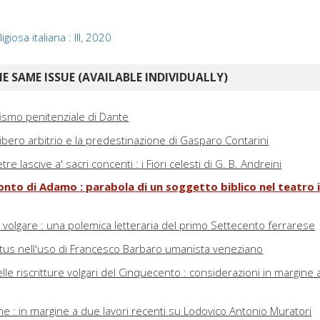
igiosa italiana : III, 2020
E SAME ISSUE (AVAILABLE INDIVIDUALLY)
afismo penitenziale di Dante
 libero arbitrio e la predestinazione di Gasparo Contarini
e lascive a' sacri concenti : i Fiori celesti di G. B. Andreini
onto di Adamo : parabola di un soggetto biblico nel teatro i
ra volgare : una polemica letteraria del primo Settecento ferrarese
stus nell'uso di Francesco Barbaro umanista veneziano
lle riscritture volgari del Cinquecento : considerazioni in margine a
gione : in margine a due lavori recenti su Lodovico Antonio Muratori