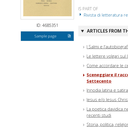
IS PART OF
Rivista di letteratura rel
ID: 4685351
ARTICLES FROM TH
Sample page
I Salmi e l'autobiogr
Le lettere volgari sul
Come accordare le cetr
Sceneggiare il racc
Settecento
Innodia latina e sati
Iesus e/o Iesus Chri
La poetica davidica ne
recenti studi
Storia, politica, reli