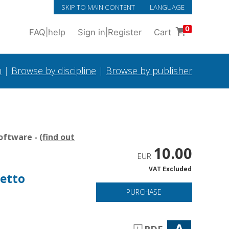
SKIP TO MAIN CONTENT
LANGUAGE
0
FAQ
|
help
Sign in
|
Register
Cart
h
|
Browse by discipline
|
Browse by publisher
oftware - (
find out
10.00
EUR
VAT Excluded
getto
PURCHASE
A