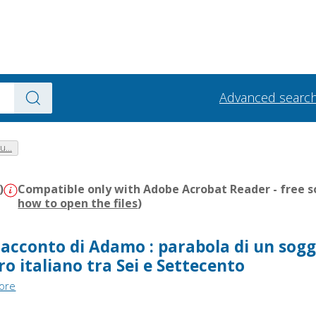
Advanced searc
u...
)
Compatible only with Adobe Acrobat Reader - free s
how to open the files
)
racconto di Adamo : parabola di un sog
tro italiano tra Sei e Settecento
tore