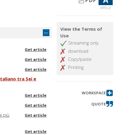
PDF
ARTICLE
View the Terms of
Use
Streaming only
Get article
download
Copy/paste
Get article
Printing
Get article
taliano tra Sei e
WORKSPACE
Get article
QUOTE
Get article
i più
Get article
Get article