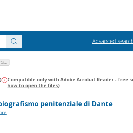
Advanced searc
tu...
)
Compatible only with Adobe Acrobat Reader - free s
how to open the files
)
obiografismo penitenziale di Dante
tore