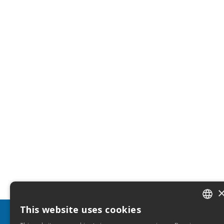
This website uses cookies
ITALIA
INFO
HELP