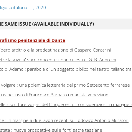
igiosa italiana : III, 2020
E SAME ISSUE (AVAILABLE INDIVIDUALLY)
grafismo penitenziale di Dante
 libero arbitrio e la predestinazione di Gasparo Contarini
e lascive a' sacri concenti : i Fiori celesti di G. B. Andreini
o di Adamo : parabola di un soggetto biblico nel teatro italiano tra
ra volgare : una polemica letteraria del primo Settecento ferrarese
stus nell'uso di Francesco Barbaro umanista veneziano
lle riscritture volgari del Cinquecento : considerazioni in margine a
gione : in margine a due lavori recenti su Lodovico Antonio Muratori
stata : nuove prospettive sulle fonti sacre tassiane