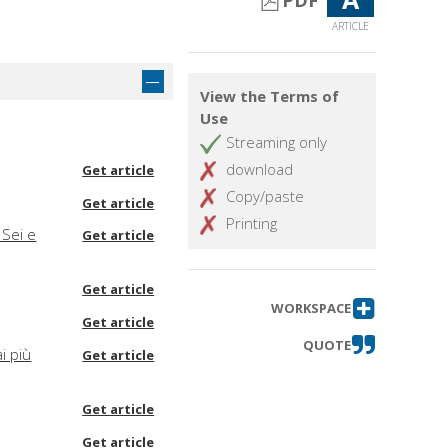
PDF
ARTICLE
View the Terms of
Use
Streaming only
download
Get article
Copy/paste
Get article
Printing
 Sei e
Get article
Get article
WORKSPACE
Get article
QUOTE
i più
Get article
Get article
Get article