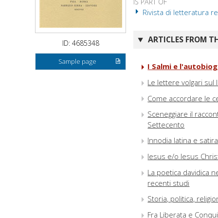
IS PART OF
Rivista di letteratura rel
ARTICLES FROM TH
ID: 4685348
Sample page
I Salmi e l'autobio
Le lettere volgari sul
Come accordare le cetr
Sceneggiare il raccont
Settecento
Innodia latina e sati
Iesus e/o Iesus Chri
La poetica davidica ne
recenti studi
Storia, politica, reli
Fra Liberata e Conqui