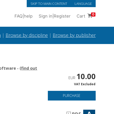
SKIP TO MAIN CONTENT
LANGUAGE
0
FAQ
|
help
Sign in
|
Register
Cart
h
|
Browse by discipline
|
Browse by publisher
oftware - (
find out
10.00
EUR
VAT Excluded
PURCHASE
A