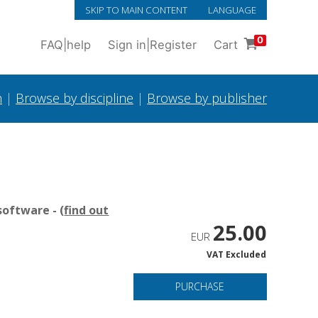
SKIP TO MAIN CONTENT
LANGUAGE
0
FAQ
|
help
Sign in
|
Register
Cart
h
|
Browse by discipline
|
Browse by publisher
oftware - (
find out
25.00
EUR
VAT Excluded
PURCHASE