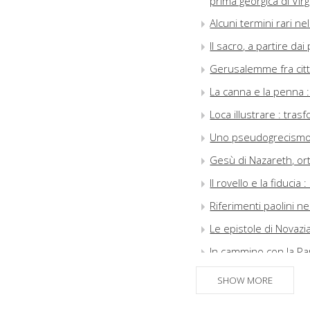
prima georgica di Virgi
Alcuni termini rari n
Il sacro, a partire dai 
Gerusalemme fra città 
La canna e la penna :
Loca illustrare : tra
Uno pseudogrecismo f
Gesù di Nazareth, or
Il rovello e la fiduci
Riferimenti paolini ne
Le epistole di Novazia
In cammino con la Pa
lettura sull'Omelia XX
SHOW MORE
La giustificazione pe