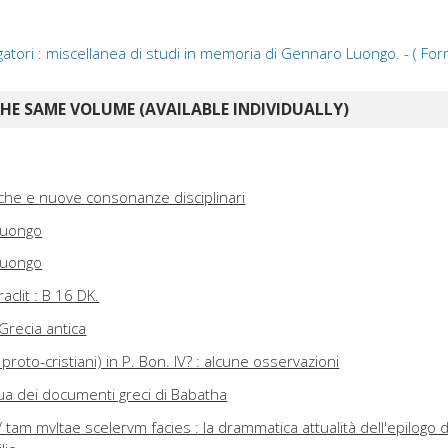
atori : miscellanea di studi in memoria di Gennaro Luongo. - ( For
E SAME VOLUME (AVAILABLE INDIVIDUALLY)
ntiche e nuove consonanze disciplinari
Luongo
Luongo
aclit : B 16 DK.
 Grecia antica
 proto-cristiani) in P. Bon. IV? : alcune osservazioni
gua dei documenti greci di Babatha
 tam mvltae scelervm facies : la drammatica attualità dell'epilogo d