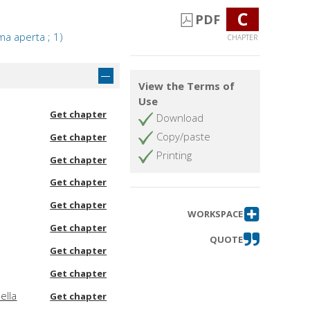
C
PDF
ma aperta ; 1)
CHAPTER
View the Terms of
Use
Get chapter
Download
Copy/paste
Get chapter
Printing
Get chapter
Get chapter
Get chapter
WORKSPACE
Get chapter
QUOTE
Get chapter
Get chapter
ella
Get chapter