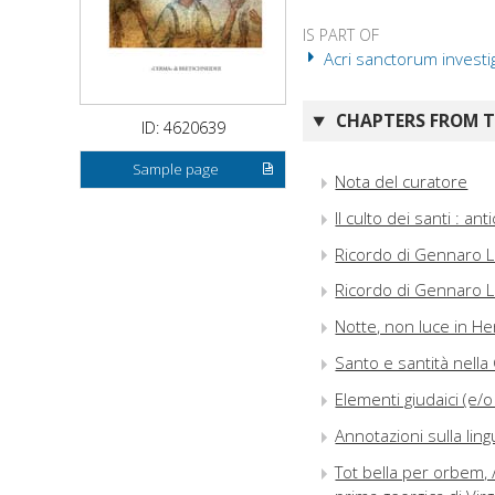
IS PART OF
Acri sanctorum investig
CHAPTERS FROM TH
ID: 4620639
Sample page
Nota del curatore
Il culto dei santi : a
Ricordo di Gennaro 
Ricordo di Gennaro 
Notte, non luce in Her
Santo e santità nella
Elementi giudaici (e/o
Annotazioni sulla lin
Tot bella per orbem, /