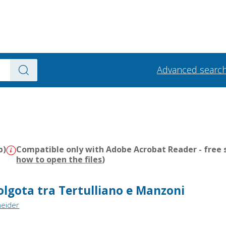
Advanced searc
b)
Compatible only with Adobe Acrobat Reader - free s
how to open the files
)
Golgota tra Tertulliano e Manzoni
neider