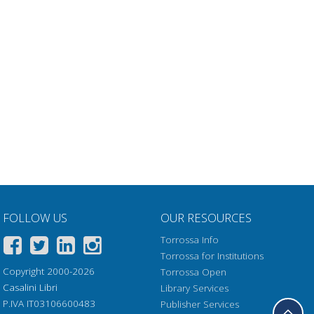
Get chapter
palis
Get chapter
Get chapter
hi alla
Get chapter
Get chapter
Get chapter
-9)
Get chapter
FOLLOW US
OUR RESOURCES
Get chapter
 di
Get chapter
Torrossa Info
Torrossa for Institutions
Copyright 2000-2026
Torrossa Open
Get chapter
Casalini Libri
Library Services
P.IVA IT03106600483
Publisher Services