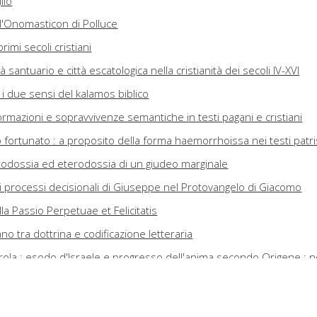
lio
ell'Onomasticon di Polluce
primi secoli cristiani
santuario e città escatologica nella cristianità dei secoli IV-XVI
 i due sensi del kalamos biblico
sformazioni e sopravvivenze semantiche in testi pagani e cristiani
ortunato : a proposito della forma haemorrhoissa nei testi patris
todossia ed eterodossia di un giudeo marginale
a : i processi decisionali di Giuseppe nel Protovangelo di Giacomo
lla Passio Perpetuae et Felicitatis
no tra dottrina e codificazione letteraria
rola : esodo d'Israele e progresso dell'anima secondo Origene : n
VII sui Numeri
r fede : Rm 3,21-31 nel Commento alla Lettera ai Romani di Origen