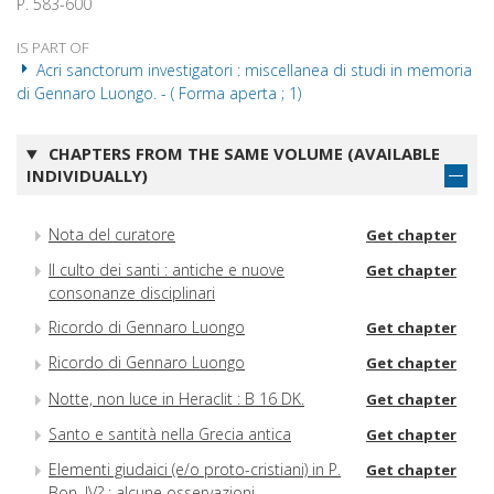
P. 583-600
IS PART OF
Acri sanctorum investigatori : miscellanea di studi in memoria
di Gennaro Luongo. - ( Forma aperta ; 1)
CHAPTERS FROM THE SAME VOLUME (AVAILABLE
INDIVIDUALLY)
Nota del curatore
Get chapter
Il culto dei santi : antiche e nuove
Get chapter
consonanze disciplinari
Ricordo di Gennaro Luongo
Get chapter
Ricordo di Gennaro Luongo
Get chapter
Notte, non luce in Heraclit : B 16 DK.
Get chapter
Santo e santità nella Grecia antica
Get chapter
Elementi giudaici (e/o proto-cristiani) in P.
Get chapter
Bon. IV? : alcune osservazioni