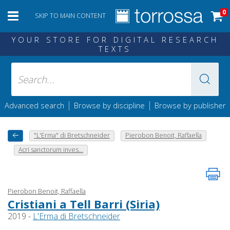
0
SKIP TO MAIN CONTENT
YOUR STORE FOR DIGITAL RESEARCH
TEXTS
|
|
Advanced search
Browse by discipline
Browse by publisher
"L'Erma" di Bretschneider
Pierobon Benoit, Raffaella
Acri sanctorum inves...
Pierobon Benoit, Raffaella
Cristiani a Tell Barri (Siria)
2019 -
L'Erma di Bretschneider