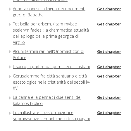
Annotazioni sulla lingua dei documenti
Get chapter
greci di Babatha
Tot bella per orbem, / tam mvltae
Get chapter
scelervm facies : la drammatica attualità
dell'epilogo della prima georgica di
Virgilio
Alcuni termini rari nell'Onomasticon di
Get chapter
Polluce
Il sacro, a partire dai primi secoli cristiani
Get chapter
Gerusalemme fra città santuario e città
Get chapter
escatologica nella cristianità dei secoli IV-
XVI
La canna e la penna : i due sensi del
Get chapter
kalamos biblico
Loca illustrare : trasformazioni e
Get chapter
sopravvivenze semantiche in testi pagani
e cristiani